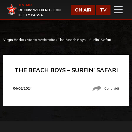
Vai al contenuto
ON AIR
Virgin Radio
ON AIR
TV
ROCKIN' WEEKEND - CON
KETTY PASSA
Virgin Radio
›
Video Webradio
›
The Beach Boys – Surfin’ Safari
https://youtube.com/watch?v=kStgiJgEvjE
THE BEACH BOYS – SURFIN’ SAFARI
04/06/2024
Condividi