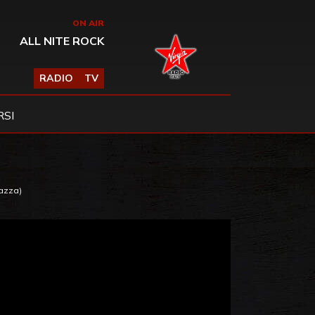
ON AIR
ALL NITE ROCK
RADIO
TV
SI
gazza)