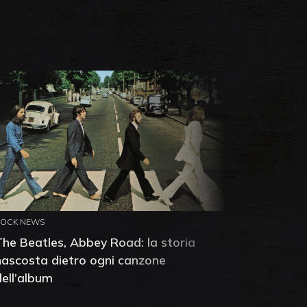
ROCK NEWS
ROCK NEW
The Beatles, Abbey Road: la storia
Neil You
nascosta dietro ogni canzone
dell'alb
dell’album
che salv
success