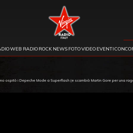
Virgin Radio
ADIO
WEB RADIO
ROCK NEWS
FOTO
VIDEO
EVENTI
CONCOR
rno ospitò i Depeche Mode a Superflash (e scambiò Martin Gore per una ra