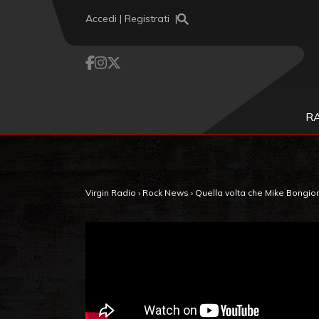
Vai al contenuto
Accedi | Registrati
R
Virgin Radio
›
Rock News
›
Quella volta che Mike Bongio