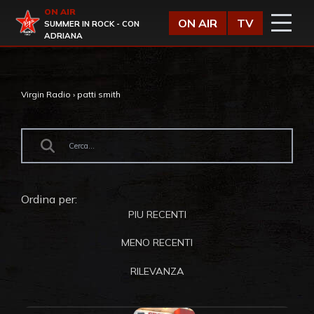
Vai al contenuto
ON AIR
Virgin Radio
ON AIR
TV
SUMMER IN ROCK - CON
ADRIANA
Virgin Radio
›
patti smith
Ordina per:
PIU RECENTI
MENO RECENTI
RILEVANZA