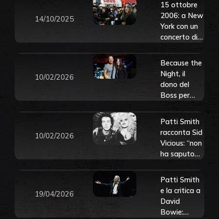
15 ottobre
2006: a New
14/10/2025
York con un
concerto di
Patti Smith
chiude per
Because the
sempre il
Night, il
10/02/2026
leggendario
dono del
CBGB.
Boss per
Guarda le
Patti Smith.
foto di
Scopri la
Patti Smith
quella sera
storia
racconta Sid
10/02/2026
Vicious: “non
ha saputo
mantenere
l’equilibrio, la
Patti Smith
sua storia è
e la critica a
19/04/2026
tragica e
David
triste”
Bowie: