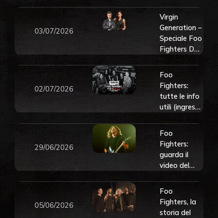
Virgin
Generation –
03/07/2026
Speciale Foo
Fighters Day
– con
Andrea Rock
Foo
e Adriana
Fighters:
02/07/2026
tutte le info
utili (ingressi,
mappa,
orari) per il
Foo
live a I-Days
Fighters:
29/06/2026
Milano del 5
guarda il
luglio 2026
video del
tributo ai
Beatles
Foo
fatto
Fighters, la
05/06/2026
durante il
storia del