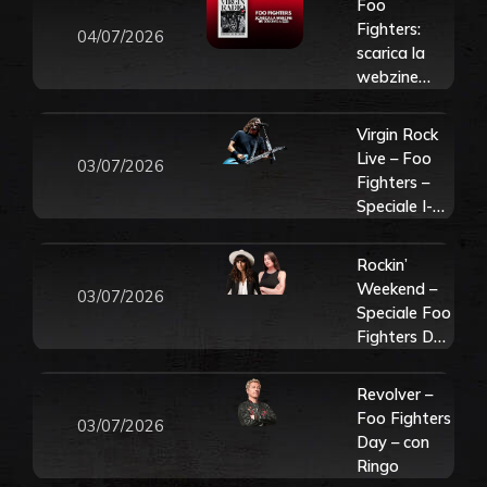
Foo
Fighters:
04/07/2026
scarica la
webzine
dedicata al
concerto a I-
Virgin Rock
Days Milano
Live – Foo
03/07/2026
2026
Fighters –
Speciale I-
Days Milano
Rockin’
Weekend –
03/07/2026
Speciale Foo
Fighters Day
– con Paola
Maugeri e
Revolver –
Viola
Foo Fighters
03/07/2026
Day – con
Ringo