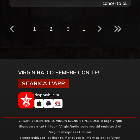
concerto a
concerto allo
Liverpool
stadio di
Wembley
con Jimmy
1
2
3
...
Page & John
Paul Jones
dei Led
Zeppelin.
Guarda i
video
VIRGIN RADIO SEMPRE CON TE!
SCARICA L'APP
disponibile su
VIRGIN, VIRGIN RADIO, VIRGIN RADIO STYLE ROCK, il logo Virgin
Signature e tutti i loghi Virgin Radio sono marchi registrati di
Virgin Enterprises Limited
e sono utilizzati su licenza. Per tutte le informazioni su Virgin