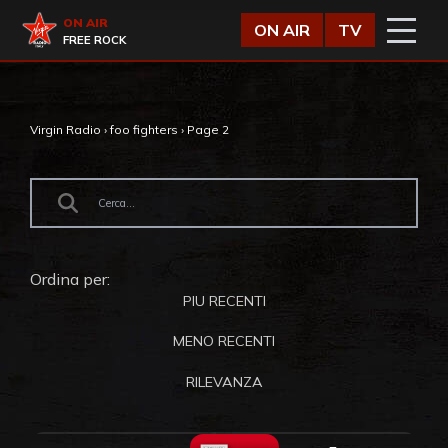
Vai al contenuto
Virgin Radio
ON AIR
ON AIR
TV
FREE ROCK
Virgin Radio
›
foo fighters
›
Page 2
Ordina per:
PIU RECENTI
MENO RECENTI
RILEVANZA