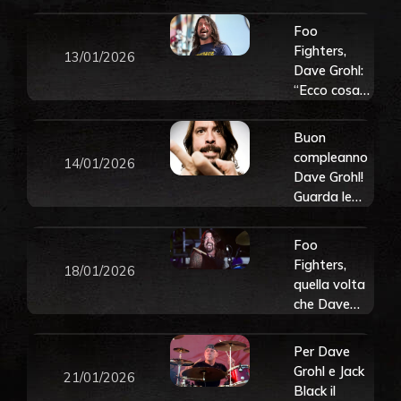
piede
facendo
Foo
giardinaggio.
Fighters,
13/01/2026
Guarda il
Dave Grohl:
messaggio
“Ecco cosa
della band
avrei voluto
fare se non
Buon
fossi
compleanno
14/01/2026
diventato un
Dave Grohl!
musicista”
Guarda le
foto più
belle della
Foo
storia del
Fighters,
18/01/2026
leader dei
quella volta
Foo Fighters
che Dave
Grohl
riregistrò
Per Dave
interamente
Grohl e Jack
21/01/2026
di nascosto
Black il