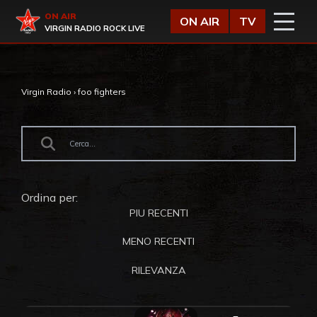
Vai al contenuto
Virgin Radio
ON AIR
ON AIR
TV
VIRGIN RADIO ROCK LIVE
Virgin Radio
›
foo fighters
Ordina per:
PIU RECENTI
MENO RECENTI
RILEVANZA