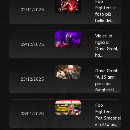
Foo
Fighters: le
03/11/2025
foto più
belle del
concerto di
Cesena del 3
Violet, la
novembre
figlia di
09/12/2025
2015
Dave Grohl,
ha
pubblicato
la sua prima
Dave Grohl:
canzone
“A 15 anni
23/12/2025
inedita.
presi dei
Ascolta qui
funghetti
“THUM”
allucinogeni
durante la
Foo
festa di
Fighters,
08/01/2026
Natale di
Pat Smear si
mamma coi
è rotto un
colleghi”