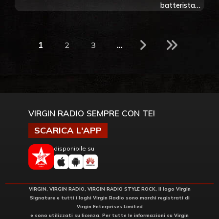
l’album The
batterista
Colour and
dei Rush Neil
the Shape
Peart è
insostituibile:
1
2
3
...
“Non era
umano”
VIRGIN RADIO SEMPRE CON TE!
SCARICA L'APP
disponibile su
VIRGIN, VIRGIN RADIO, VIRGIN RADIO STYLE ROCK, il logo Virgin
Signature e tutti i loghi Virgin Radio sono marchi registrati di
Virgin Enterprises Limited
e sono utilizzati su licenza. Per tutte le informazioni su Virgin