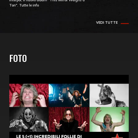
Interpol, il nuovo album "This Mirror Weighs a
Ton". Tutte le info
VEDI TUTTE
FOTO