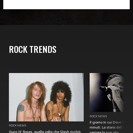
ROCK TRENDS
ROCK NEWS
Il giorno in cui Dave Gahan
ROCK NEWS
minuti. La storia dell'over
Guns N' Roses, quella volta che Slash rischiò
sempre la sua vita