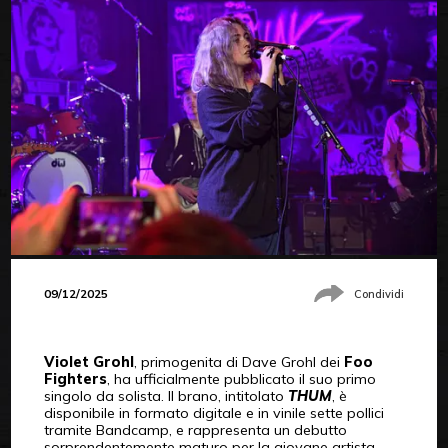
09/12/2025
Condividi
Violet Grohl
, primogenita di Dave Grohl dei
Foo
Fighters
, ha ufficialmente pubblicato il suo primo
singolo da solista. Il brano, intitolato
THUM
, è
disponibile in formato digitale e in vinile sette pollici
tramite Bandcamp, e rappresenta un debutto
sorprendentemente maturo per la giovane artista.