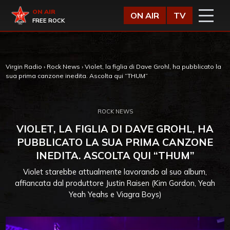
Vai al contenuto
Virgin Radio
ON AIR
ON AIR
TV
FREE ROCK
Virgin Radio
›
Rock News
›
Violet, la figlia di Dave Grohl, ha pubblicato la
sua prima canzone inedita. Ascolta qui “THUM”
ROCK NEWS
VIOLET, LA FIGLIA DI DAVE GROHL, HA
PUBBLICATO LA SUA PRIMA CANZONE
INEDITA. ASCOLTA QUI “THUM”
Violet starebbe attualmente lavorando al suo album,
affiancata dal produttore Justin Raisen (Kim Gordon, Yeah
Yeah Yeahs e Viagra Boys)