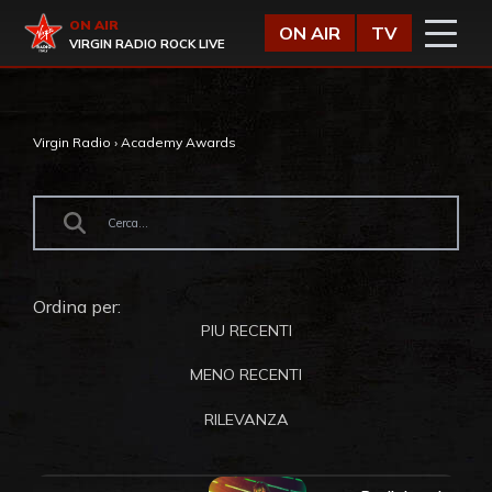
Vai al contenuto
Virgin Radio
ON AIR
ON AIR
TV
VIRGIN RADIO ROCK LIVE
Virgin Radio
›
Academy Awards
Ordina per:
PIU RECENTI
MENO RECENTI
RILEVANZA