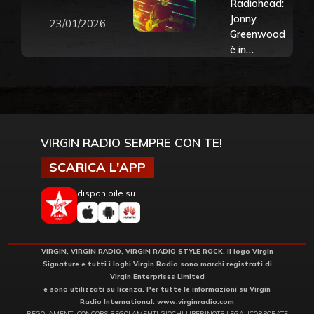
Radiohead:
Jonny
23/01/2026
Greenwood
è in
nomination
agli Oscar
2026 per la
colonna
sonora di
“Una
VIRGIN RADIO SEMPRE CON TE!
Battaglia
SCARICA L'APP
Dopo
L’Altra”
disponibile su
VIRGIN, VIRGIN RADIO, VIRGIN RADIO STYLE ROCK, il logo Virgin
Signature e tutti i loghi Virgin Radio sono marchi registrati di
Virgin Enterprises Limited
e sono utilizzati su licenza. Per tutte le informazioni su Virgin
Radio International:
www.virginradio.com
REGOLAMENTI CONCORSI
REGOLAMENTI GIOCHI LIBERI
NOTE LEGALI
CORPORATE