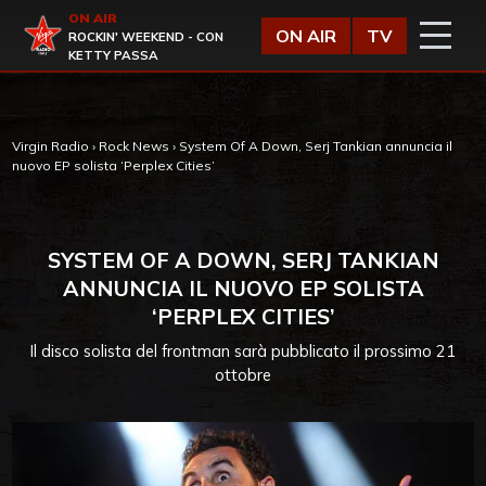
Vai al contenuto
ON AIR
Virgin Radio
ON AIR
TV
ROCKIN' WEEKEND - CON
KETTY PASSA
Virgin Radio
›
Rock News
›
System Of A Down, Serj Tankian annuncia il
nuovo EP solista ‘Perplex Cities’
SYSTEM OF A DOWN, SERJ TANKIAN
ANNUNCIA IL NUOVO EP SOLISTA
‘PERPLEX CITIES’
Il disco solista del frontman sarà pubblicato il prossimo 21
ottobre