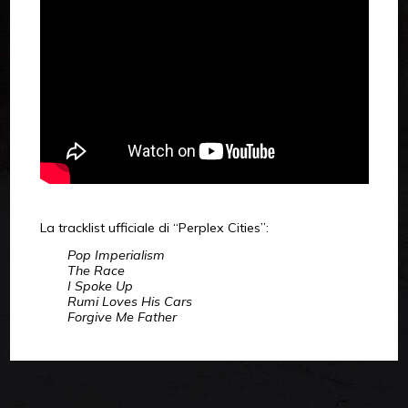
La tracklist ufficiale di “Perplex Cities”:
Pop Imperialism
The Race
I Spoke Up
Rumi Loves His Cars
Forgive Me Father