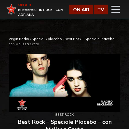
Vai al contenuto
ON AIR
Virgin Radio
ON AIR
TV
BREAKFAST IN ROCK - CON
ADRIANA
Virgin Radio
›
Speciali
›
placebo
›
Best Rock – Speciale Placebo –
con Melissa Greta
BEST ROCK
Best Rock – Speciale Placebo – con