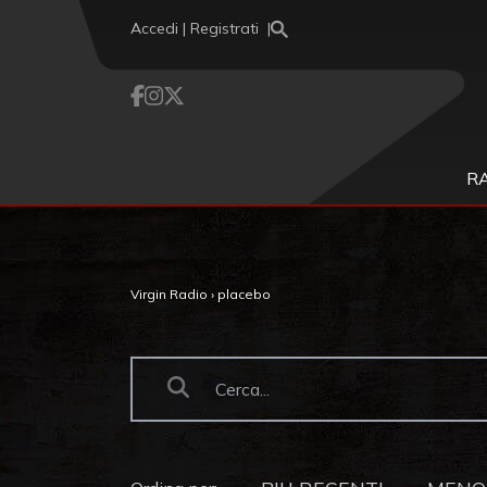
Vai al contenuto
Accedi | Registrati
R
Virgin Radio
›
placebo