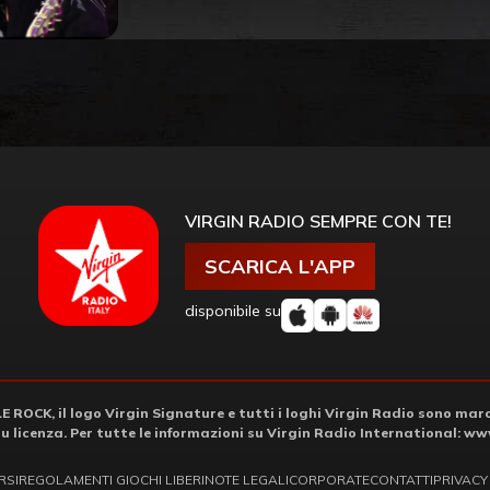
VIRGIN RADIO SEMPRE CON TE!
SCARICA L'APP
disponibile su
ROCK, il logo Virgin Signature e tutti i loghi Virgin Radio sono march
su licenza. Per tutte le informazioni su Virgin Radio International:
www
RSI
REGOLAMENTI GIOCHI LIBERI
NOTE LEGALI
CORPORATE
CONTATTI
PRIVACY