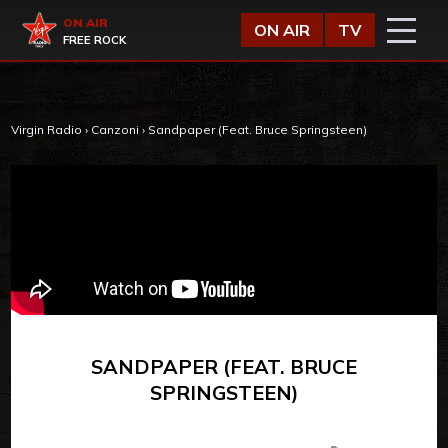
Vai al contenuto
Virgin Radio
ON AIR
ON AIR
TV
FREE ROCK
Virgin Radio
›
Canzoni
›
Sandpaper (Feat. Bruce Springsteen)
SANDPAPER (FEAT. BRUCE
SPRINGSTEEN)