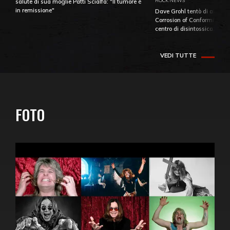
ROCK NEWS
salute di sua moglie Patti Scialfa: "Il tumore è
in remissione"
Dave Grohl tentò di aiutare
Corrosion of Conformity fino
centro di disintossicazione
VEDI TUTTE
FOTO