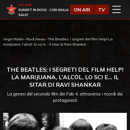
Vai al contenuto
ON AIR
Virgin Radio
ON AIR
TV
SUNSET IN ROCK - CON GIULIA
SALVI
Virgin Radio
›
Rock News
›
The Beatles: i segreti del film Help! La
marijuana, l’alcol, lo sci e… il sitar di Ravi Shankar
THE BEATLES: I SEGRETI DEL FILM HELP!
LA MARIJUANA, L’ALCOL, LO SCI E… IL
SITAR DI RAVI SHANKAR
La genesi del secondo film dei Fab 4, attraverso i ricordi dei
protagonisti