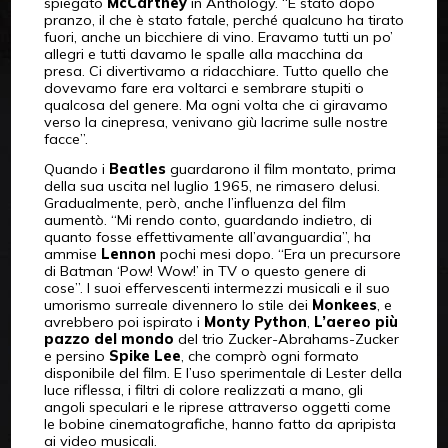
spiegato
McCartney
in Anthology. “È stato dopo
pranzo, il che è stato fatale, perché qualcuno ha tirato
fuori, anche un bicchiere di vino. Eravamo tutti un po’
allegri e tutti davamo le spalle alla macchina da
presa. Ci divertivamo a ridacchiare. Tutto quello che
dovevamo fare era voltarci e sembrare stupiti o
qualcosa del genere. Ma ogni volta che ci giravamo
verso la cinepresa, venivano giù lacrime sulle nostre
facce”.
Quando i
Beatles
guardarono il film montato, prima
della sua uscita nel luglio 1965, ne rimasero delusi.
Gradualmente, però, anche l’influenza del film
aumentò. “Mi rendo conto, guardando indietro, di
quanto fosse effettivamente all’avanguardia”, ha
ammise
Lennon
pochi mesi dopo. “Era un precursore
di Batman ‘Pow! Wow!’ in TV o questo genere di
cose”. I suoi effervescenti intermezzi musicali e il suo
umorismo surreale divennero lo stile dei
Monkees
, e
avrebbero poi ispirato i
Monty Python
,
L’aereo più
pazzo del mondo
del trio Zucker-Abrahams-Zucker
e persino
Spike Lee
, che comprò ogni formato
disponibile del film. E l’uso sperimentale di Lester della
luce riflessa, i filtri di colore realizzati a mano, gli
angoli speculari e le riprese attraverso oggetti come
le bobine cinematografiche, hanno fatto da apripista
ai video musicali.