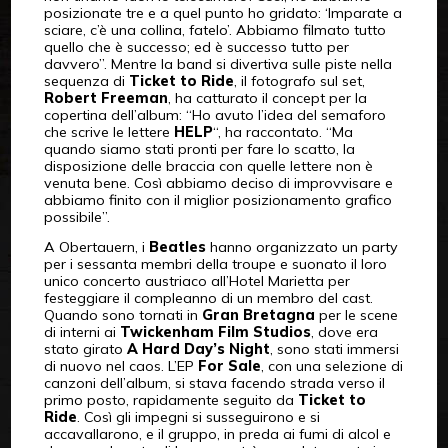
posizionate tre e a quel punto ho gridato: ‘Imparate a
sciare, c’è una collina, fatelo’. Abbiamo filmato tutto
quello che è successo; ed è successo tutto per
davvero”. Mentre la band si divertiva sulle piste nella
sequenza di
Ticket to Ride
, il fotografo sul set,
Robert Freeman
, ha catturato il concept per la
copertina dell’album: “Ho avuto l’idea del semaforo
che scrive le lettere
HELP
“, ha raccontato. “Ma
quando siamo stati pronti per fare lo scatto, la
disposizione delle braccia con quelle lettere non è
venuta bene. Così abbiamo deciso di improvvisare e
abbiamo finito con il miglior posizionamento grafico
possibile”.
A Obertauern, i
Beatles
hanno organizzato un party
per i sessanta membri della troupe e suonato il loro
unico concerto austriaco all’Hotel Marietta per
festeggiare il compleanno di un membro del cast.
Quando sono tornati in
Gran Bretagna
per le scene
di interni ai
Twickenham Film Studios
, dove era
stato girato
A Hard Day’s Night
, sono stati immersi
di nuovo nel caos. L’EP
For Sale
, con una selezione di
canzoni dell’album, si stava facendo strada verso il
primo posto, rapidamente seguito da
Ticket to
Ride
. Così gli impegni si susseguirono e si
accavallarono, e il gruppo, in preda ai fumi di alcol e