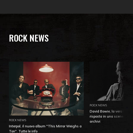
ROCK NEWS
ROCK NEWS
David Bowie, la vera identi
risposta in una sceneggiatu
ROCK NEWS
archivi
Interpol, il nuovo album "This Mirror Weighs a
Ton". Tutte le info