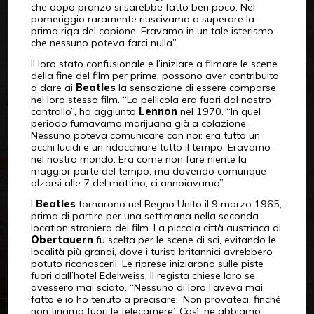
che dopo pranzo si sarebbe fatto ben poco. Nel
pomeriggio raramente riuscivamo a superare la
prima riga del copione. Eravamo in un tale isterismo
che nessuno poteva farci nulla”.
Il loro stato confusionale e l’iniziare a filmare le scene
della fine del film per prime, possono aver contribuito
a dare ai
Beatles
la sensazione di essere comparse
nel loro stesso film. “La pellicola era fuori dal nostro
controllo”, ha aggiunto
Lennon
nel 1970. “In quel
periodo fumavamo marijuana già a colazione.
Nessuno poteva comunicare con noi: era tutto un
occhi lucidi e un ridacchiare tutto il tempo. Eravamo
nel nostro mondo. Era come non fare niente la
maggior parte del tempo, ma dovendo comunque
alzarsi alle 7 del mattino, ci annoiavamo”.
I
Beatles
tornarono nel Regno Unito il 9 marzo 1965,
prima di partire per una settimana nella seconda
location straniera del film. La piccola città austriaca di
Obertauern
fu scelta per le scene di sci, evitando le
località più grandi, dove i turisti britannici avrebbero
potuto riconoscerli. Le riprese iniziarono sulle piste
fuori dall’hotel Edelweiss. Il regista chiese loro se
avessero mai sciato. “Nessuno di loro l’aveva mai
fatto e io ho tenuto a precisare: ‘Non provateci, finché
non tiriamo fuori le telecamere’. Così, ne abbiamo