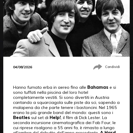
04/08/2026
Condividi
Hanno fumato erba in aereo fino alle
Bahamas
e si
sono tuffati nella piscina del loro hotel
completamente vestiti. Si sono divertiti in Austria
cantando a squarciagola sulle piste da sci, sapendo a
malapena da che parte tenere i bastoncini. Nel 1965
erano la più grande band del mondo: questi sono i
Beatles
sul set di
Help!
, il film di Dick Lester. La
seconda incursione cinematografica dei Fab Four, le
cui riprese risalgono a 55 anni fa, è rimasta a lungo
all’ombra del debutto dell’anno precedente,
A Hard