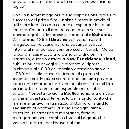
privata, che sarebbe stata la successiva estensione
logica”.
Con un budget maggiore a sua disposizione, grazie al
successo del primo film,
Lester
è stato in grado di
utilizzare la pellicola a colori e di esplorare location
lontane. Con tutto il mondo come potenziale set
cinematografico, le riprese iniziarono alle
Bahamas
il
23 febbraio 1965. I
Beatles
volevano usare il
progetto come scusa per una vacanza esotica
intorno al mondo, così vennero scelti i Caraibi. Ma se
la band si aspettava una quindicina di giorni in
paradiso, quando atterrò a
New Providence
Island
,
subì un brusco risveglio. Le giornate di riprese
iniziavano alle 8.30 del mattino e terminavano alle
17.30; e le isole erano più fredde di quanto si
aspettassero. In più, si scontrarono con una povertà
scioccante intorno a loro. Una location usata nel film
era infatti nella realtà un ospedale per disabili e
anziani. Nonostante ciò, la Beatlesmania era arrivata
anche in questa parte remota del mondo, tanto che,
mentre si girava nella risacca di Balmoral Island la
sequenza di Another Girl, sulla spiaggia venne
costruito un camerino temporaneo, fatto di
asciugamani per il cambio di vestiti bagnati, che
veniva letteralmente invaso dai fan.