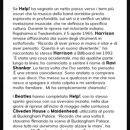
Se
Help!
ha segnato un netto passo verso i temi più
oscuri che la musica della band avrebbe presto
esplorato in profondità, sul set si è verificò un’altra
rivelazione musicale, che ne definisce la specifica
cultura. Durante le riprese nel ristorante indiano
Rajahama a Twickenham, il 5 aprile 1965,
Harrison
rimase affascinato dai suoni degli strumenti in
sottofondo. “Ricordo di aver preso in mano il sitar e di
aver pensato: ‘Questo è un suono divertente’,” ha
raccontato lo stesso
Harrison
a Billboard nel 1992.
“È stata una cosa accidentale, ma da qualche parte
lungo la linea, ho cominciato a sentire il nome di
Ravi
Shankar
. La terza volta che l’ho sentito, ho pensato:
‘È una strana coincidenza’. Sono andato a comprare
un suo disco, l’ho messo su e qualcosa in me che non
riesco a spiegare è stata colpita e mi sembrava
molto familiare… Mi ha semplicemente chiamato”.
I
Beatles
hanno completato
Help!
, con lo stesso
spirito giocoso con cui avevano iniziato, nella due
giorni di riprese all’inizio di maggio nella sontuosa
Cliveden House
a
Maidenhead
, utilizzata al posto
di Buckingham Palace. “Ricordo che una volta lì,
stavamo filmando la scena di Buckingham Palace,
dove tutti noi avremmo dovuto alzare le mani”, ha