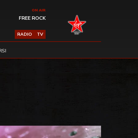
ON AIR
FREE ROCK
RADIO
TV
SI