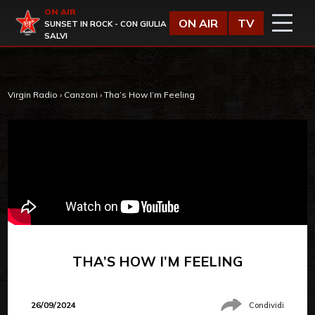
Vai al contenuto
ON AIR
Virgin Radio
ON AIR
TV
SUNSET IN ROCK - CON GIULIA
SALVI
Virgin Radio
›
Canzoni
›
Tha’s How I’m Feeling
THA’S HOW I’M FEELING
26/09/2024
Condividi