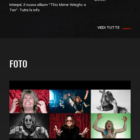
Interpol, il nuovo album "This Mirror Weighs a
Ton". Tutte le info
VEDI TUTTE
FOTO