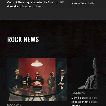
Guns N' Roses, quella volta che Slash rischiò
sempre la sua vita
di morire in tour con la band
ROCK NEWS
ROCK NEWS
David Bowie, la vera identi
risposta in una sceneggiatu
ROCK NEWS
archivi