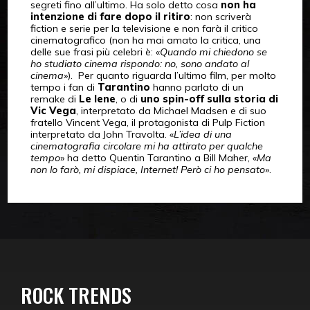
segreti fino all’ultimo. Ha solo detto cosa
non ha
intenzione di fare dopo il ritiro
: non scriverà
fiction e serie per la televisione e non farà il critico
cinematografico (non ha mai amato la critica, una
delle sue frasi più celebri è: «
Quando mi chiedono se
ho studiato cinema rispondo: no, sono andato al
cinema
»). Per quanto riguarda l’ultimo film, per molto
tempo i fan di
Tarantino
hanno parlato di un
remake di
Le Iene
, o di
uno spin-off sulla storia di
Vic Vega
, interpretato da Michael Madsen e di suo
fratello Vincent Vega, il protagonista di Pulp Fiction
interpretato da John Travolta. «
L’idea di una
cinematografia circolare mi ha attirato per qualche
tempo
» ha detto Quentin Tarantino a Bill Maher, «
Ma
non lo farò, mi dispiace, Internet! Però ci ho pensato
».
ROCK TRENDS