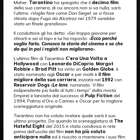
Maher,
Tarantino
ha spiegato che il
decimo film
della sua carriera, di cui ancora non si sa nulla, sarà
l’ultimo. «
Voglio fare come Don Siegel: se si fosse
ritirato dopo Fuga da Alcatraz nel 1979 sarebbe
stato un finale grandioso
»
Il conduttore gli ha detto: «
Sei troppo giovane per
ritirarti e sei al top
» e lui ha risposto: «
Ecco perché
voglio farlo. Conosco la storia del cinema e so che
da qui in poi i registi non migliorano
».
L’ultimo film di Tarantino
C’era Una Volta a
Hollywood
con
Leonardo DiCaprio
,
Margot
Robbie
e
Brad Pitt
ha vinto un
Golden Globe
, è
stato nominato agli
Oscar
e per molti è
il film
migliore della sua carriera
, iniziata nel
1992
con
Reservoir Dogs
(
Le Iene
, nominato “
Il film
indipendente più bello di tutti i tempi”
dalla rivista
Empire) e lanciata dal successo di
Pulp Fiction
del
1994, Palma d’Oro a Cannes e Oscar per la migliore
sceneggiatura originale.
Tarantino non ha voluto rivelare quale sarà il suo
ultimo progetto. Da quando la sceneggiatura di
The
Hateful Eight
del 2015 è stata condivisa in rete
prima dell’uscita del film
non ha più voluto
anticipare nulla
ed è riuscito a mantenere i suoi film