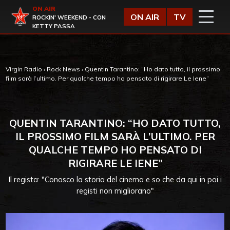
Vai al contenuto
ON AIR
Virgin Radio
ON AIR
TV
ROCKIN' WEEKEND - CON
KETTY PASSA
Virgin Radio
›
Rock News
›
Quentin Tarantino: “Ho dato tutto, il prossimo
film sarà l’ultimo. Per qualche tempo ho pensato di rigirare Le Iene”
QUENTIN TARANTINO: “HO DATO TUTTO,
IL PROSSIMO FILM SARÀ L’ULTIMO. PER
QUALCHE TEMPO HO PENSATO DI
RIGIRARE LE IENE”
Il regista: "Conosco la storia del cinema e so che da qui in poi i
registi non migliorano"