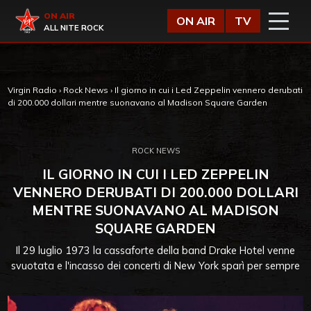
Vai al contenuto
Virgin Radio
ON AIR
ON AIR
TV
ALL NITE ROCK
Virgin Radio
›
Rock News
›
Il giorno in cui i Led Zeppelin vennero derubati
di 200.000 dollari mentre suonavano al Madison Square Garden
ROCK NEWS
IL GIORNO IN CUI I LED ZEPPELIN
VENNERO DERUBATI DI 200.000 DOLLARI
MENTRE SUONAVANO AL MADISON
SQUARE GARDEN
Il 29 luglio 1973 la cassaforte della band Drake Hotel venne
svuotata e l'incasso dei concerti di New York sparì per sempre