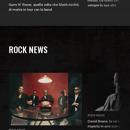
minuti. La storia dell'over
Guns N' Roses, quella volta che Slash rischiò
sempre la sua vita
di morire in tour con la band
ROCK NEWS
ROCK NEWS
David Bowie, la vera identi
risposta in una sceneggiatu
ROCK NEWS