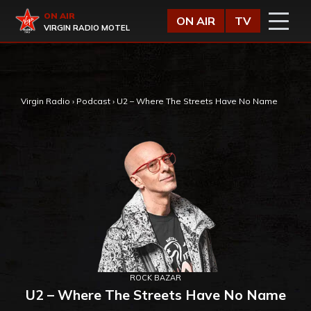
Vai al contenuto
Virgin Radio
ON AIR
ON AIR
TV
VIRGIN RADIO MOTEL
,
Virgin Radio
›
Podcast
›
U2 – Where The Streets Have No Name
ROCK BAZAR
U2 – Where The Streets Have No Name