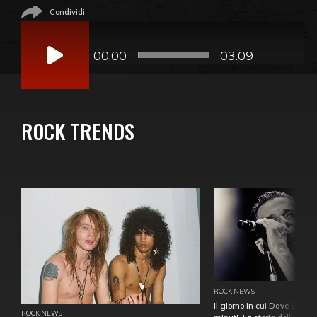
Condividi
Audio
Player
00:00
03:09
ROCK TRENDS
ROCK NEWS
Il giorno in cui Dave Gahan
ROCK NEWS