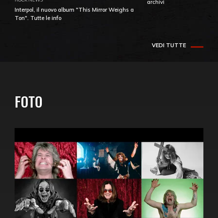
archivi
Interpol, il nuovo album "This Mirror Weighs a
Ton". Tutte le info
VEDI TUTTE
FOTO