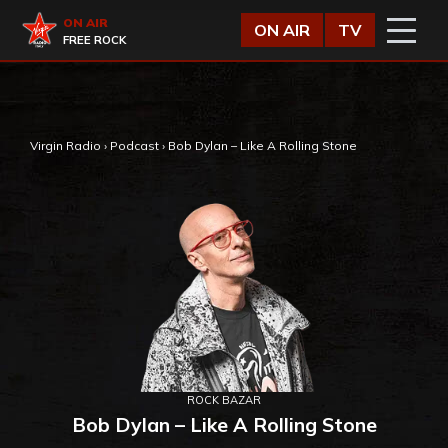
Vai al contenuto
Virgin Radio
ON AIR
ON AIR
TV
FREE ROCK
,
Virgin Radio
›
Podcast
›
Bob Dylan – Like A Rolling Stone
ROCK BAZAR
Bob Dylan – Like A Rolling Stone