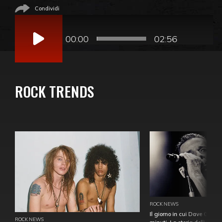
Condividi
Audio
Player
00:00
02:56
ROCK TRENDS
ROCK NEWS
Il giorno in cui Dave Gahan
ROCK NEWS