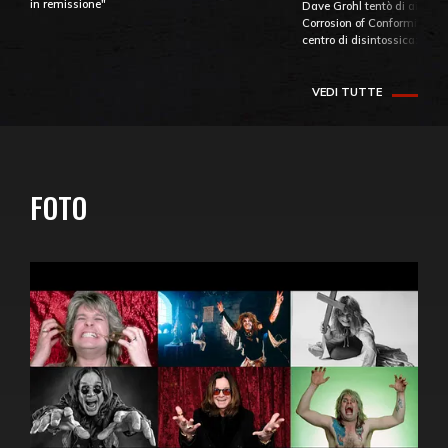
in remissione"
Dave Grohl tentò di aiutare
Corrosion of Conformity fino
centro di disintossicazione
VEDI TUTTE
FOTO