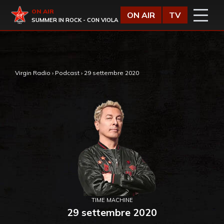
Vai al contenuto
Virgin Radio
ON AIR
ON AIR
TV
SUMMER IN ROCK - CON VIOLA
,
Virgin Radio
›
Podcast
›
29 settembre 2020
TIME MACHINE
29 settembre 2020