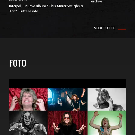
archivi
Interpol, il nuovo album "This Mirror Weighs a
Ton". Tutte le info
VEDI TUTTE
FOTO