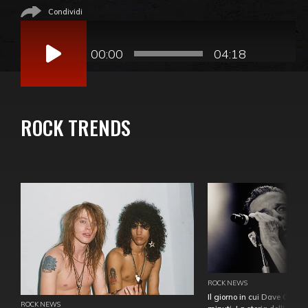
Condividi
Audio
Player
00:00
04:18
ROCK TRENDS
ROCK NEWS
Il giorno in cui Dave Gahan
ROCK NEWS