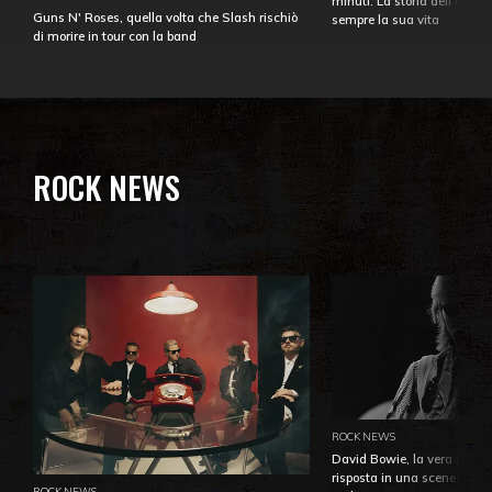
minuti. La storia dell'over
Guns N' Roses, quella volta che Slash rischiò
sempre la sua vita
di morire in tour con la band
ROCK NEWS
ROCK NEWS
David Bowie, la vera identi
risposta in una sceneggiatu
ROCK NEWS