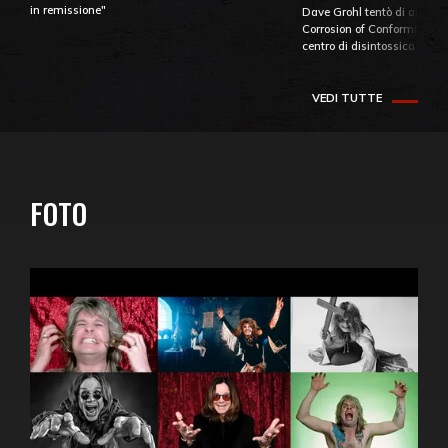
in remissione"
Dave Grohl tentò di aiutare
Corrosion of Conformity fino
centro di disintossicazione
VEDI TUTTE
FOTO