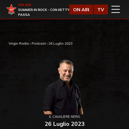
Vai al contenuto
ON AIR
Virgin Radio
ON AIR
TV
SUMMER IN ROCK - CON KETTY
PASSA
,
Virgin Radio
›
Podcast
›
26 Luglio 2023
IL CAVALIERE NERO
26 Luglio 2023