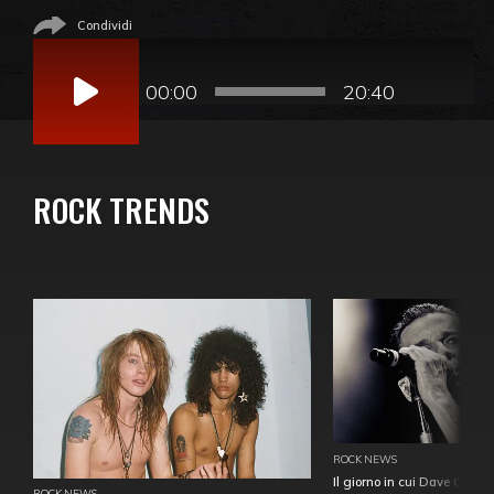
Condividi
Audio
Player
00:00
20:40
ROCK TRENDS
ROCK NEWS
Il giorno in cui Dave Gahan
ROCK NEWS