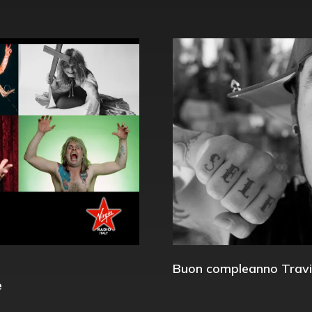
Buon compleanno Travi
e