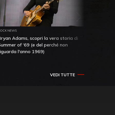
ROCK NEWS
ROCK NEW
Bryan Adams, scopri la vera storia di
Anthony 
Summer of ‘69 (e del perché non
mia amic
riguarda l'anno 1969)
VEDI TUTTE