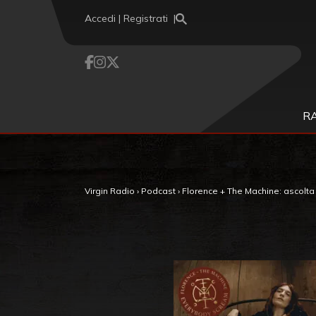
Vai al contenuto
Accedi | Registrati
R
Virgin Radio
›
Podcast
›
Florence + The Machine: ascolta l