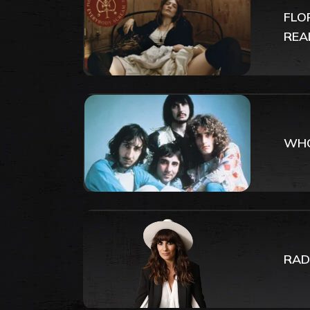
FLO
REA
WHO
RAD