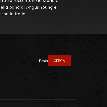
rotta raccontano la storia e
 della band di Angus Young e
son in Italia
Reset