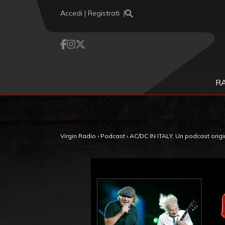
Vai al contenuto
Accedi | Registrati
R
Virgin Radio
›
Podcast
›
AC/DC IN ITALY. Un podcast origi