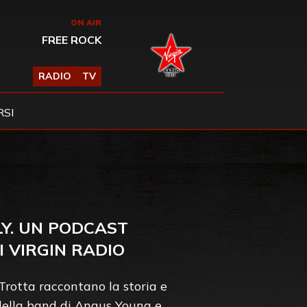
ON AIR
FREE ROCK
RADIO
TV
SI
LY. UN PODCAST
I VIRGIN RADIO
rotta raccontano la storia e
 della band di Angus Young e