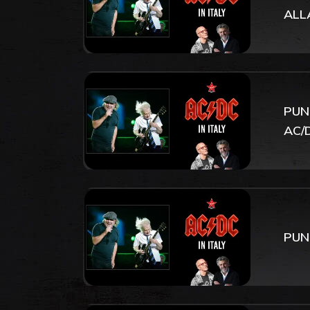
ALL
PUN
AC/
PUN