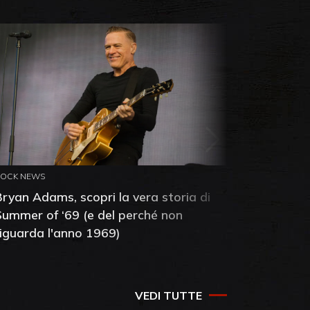
ROCK NEWS
ROCK NEW
Bryan Adams, scopri la vera storia di
Anthony 
Summer of ‘69 (e del perché non
mia amic
riguarda l'anno 1969)
VEDI TUTTE