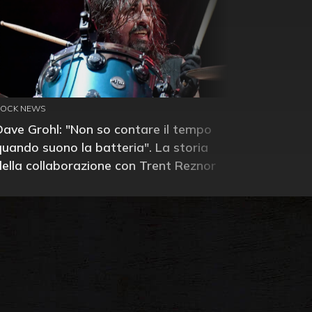
ROCK NEWS
Dave Grohl: "Non so contare il tempo
quando suono la batteria". La storia
della collaborazione con Trent Reznor