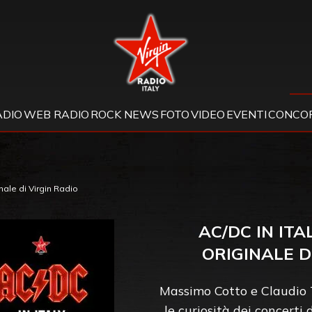
Virgin Radio
ADIO
WEB RADIO
ROCK NEWS
FOTO
VIDEO
EVENTI
CONCOR
nale di Virgin Radio
AC/DC IN ITA
ORIGINALE D
Massimo Cotto e Claudio T
le curiosità dei concerti