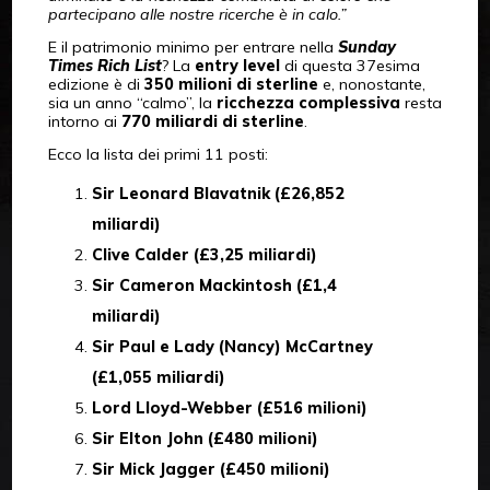
partecipano alle nostre ricerche è in calo.”
E il patrimonio minimo per entrare nella
Sunday
Times Rich List
? La
entry level
di questa 37esima
edizione è di
350 milioni di sterline
e, nonostante,
sia un anno “calmo”, la
ricchezza complessiva
resta
intorno ai
770 miliardi di sterline
.
Ecco la lista dei primi 11 posti:
Sir Leonard Blavatnik (£26,852
miliardi)
Clive Calder (£3,25 miliardi)
Sir Cameron Mackintosh (£1,4
miliardi)
Sir Paul e Lady (Nancy) McCartney
(£1,055 miliardi)
Lord Lloyd-Webber (£516 milioni)
Sir Elton John (£480 milioni)
Sir Mick Jagger (£450 milioni)