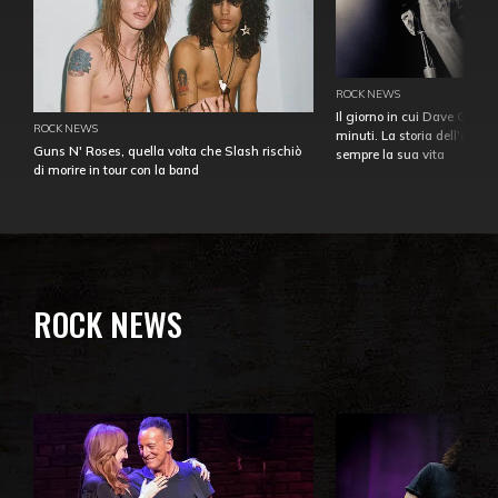
ROCK NEWS
Il giorno in cui Dave Gahan
ROCK NEWS
minuti. La storia dell'over
Guns N' Roses, quella volta che Slash rischiò
sempre la sua vita
di morire in tour con la band
ROCK NEWS