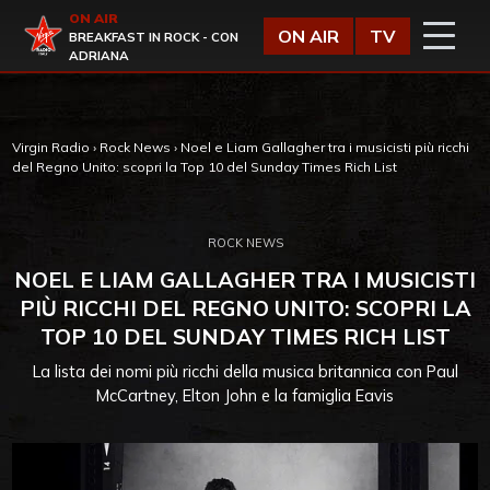
Vai al contenuto
ON AIR
Virgin Radio
ON AIR
TV
BREAKFAST IN ROCK - CON
ADRIANA
Virgin Radio
›
Rock News
›
Noel e Liam Gallagher tra i musicisti più ricchi
del Regno Unito: scopri la Top 10 del Sunday Times Rich List
ROCK NEWS
NOEL E LIAM GALLAGHER TRA I MUSICISTI
PIÙ RICCHI DEL REGNO UNITO: SCOPRI LA
TOP 10 DEL SUNDAY TIMES RICH LIST
La lista dei nomi più ricchi della musica britannica con Paul
McCartney, Elton John e la famiglia Eavis