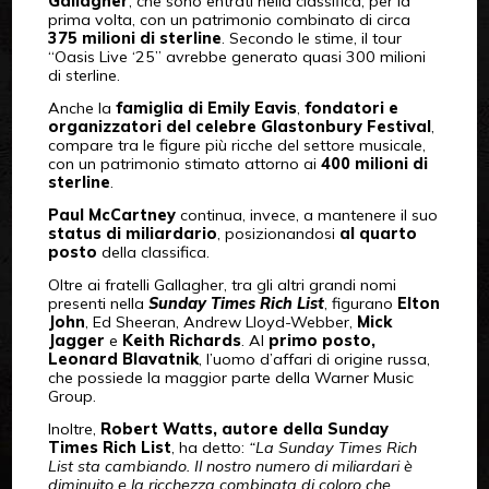
Gallagher
, che sono entrati nella classifica, per la
prima volta, con un patrimonio combinato di circa
375 milioni di sterline
. Secondo le stime, il tour
“Oasis Live ‘25” avrebbe generato quasi 300 milioni
di sterline.
Anche la
famiglia di Emily Eavis
,
fondatori e
organizzatori del celebre Glastonbury Festival
,
compare tra le figure più ricche del settore musicale,
con un patrimonio stimato attorno ai
400 milioni di
sterline
.
Paul McCartney
continua, invece, a mantenere il suo
status di miliardario
, posizionandosi
al quarto
posto
della classifica.
Oltre ai fratelli Gallagher, tra gli altri grandi nomi
presenti nella
Sunday Times Rich List
, figurano
Elton
John
, Ed Sheeran, Andrew Lloyd-Webber,
Mick
Jagger
e
Keith Richards
. Al
primo posto,
Leonard Blavatnik
, l’uomo d’affari di origine russa,
che possiede la maggior parte della Warner Music
Group.
Inoltre,
Robert Watts, autore della Sunday
Times Rich List
, ha detto:
“La Sunday Times Rich
List sta cambiando.
Il nostro numero di miliardari è
diminuito e la ricchezza combinata di coloro che