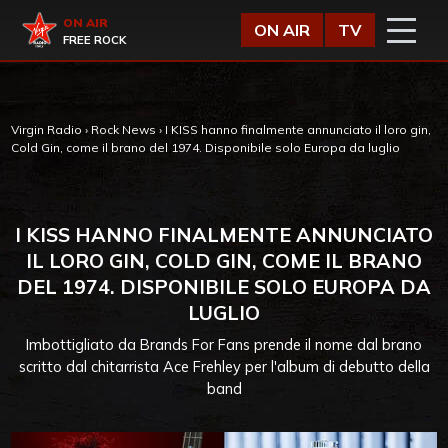
Vai al contenuto
Virgin Radio
ON AIR
ON AIR
TV
FREE ROCK
Virgin Radio
›
Rock News
›
I KISS hanno finalmente annunciato il loro gin,
Cold Gin, come il brano del 1974. Disponibile solo Europa da luglio
I KISS HANNO FINALMENTE ANNUNCIATO
IL LORO GIN, COLD GIN, COME IL BRANO
DEL 1974. DISPONIBILE SOLO EUROPA DA
LUGLIO
Imbottigliato da Brands For Fans prende il nome dal brano
scritto dal chitarrista Ace Frehley per l'album di debutto della
band