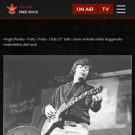
Vai al contenuto
Virgin Radio
ON AIR
ON AIR
TV
FREE ROCK
Virgin Radio
›
Foto
›
Foto
›
Club 27: tutti i nomi entrati nella leggenda
maledetta del rock