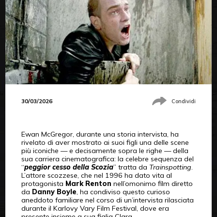
30/03/2026
Condividi
Ewan McGregor, durante una storia intervista, ha
rivelato di aver mostrato ai suoi figli una delle scene
più iconiche — e decisamente sopra le righe — della
sua carriera cinematografica: la celebre sequenza del
“
peggior cesso della Scozia
” tratta da
Trainspotting
.
L’attore scozzese, che nel 1996 ha dato vita al
protagonista
Mark Renton
nell’omonimo film diretto
da
Danny Boyle
, ha condiviso questo curioso
aneddoto familiare nel corso di un’intervista rilasciata
durante il Karlovy Vary Film Festival, dove era
presente insieme a sua figlia Clara.