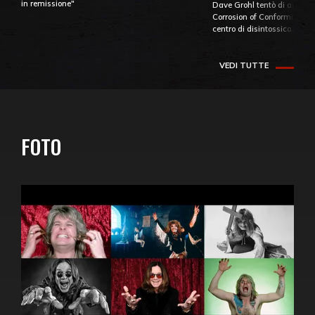
in remissione"
Dave Grohl tentò di aiutare
Corrosion of Conformity fino
centro di disintossicazione
VEDI TUTTE
FOTO