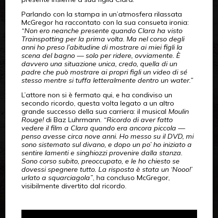
Parlando con la stampa in un’atmosfera rilassata
McGregor ha raccontato con la sua consueta ironia:
“Non ero neanche presente quando Clara ha visto
Trainspotting per la prima volta. Ma nel corso degli
anni ho preso l’abitudine di mostrare ai miei figli la
scena del bagno — solo per ridere, ovviamente. È
davvero una situazione unica, credo, quella di un
padre che può mostrare ai propri figli un video di sé
stesso mentre si tuffa letteralmente dentro un water.”
L’attore non si è fermato qui, e ha condiviso un
secondo ricordo, questa volta legato a un altro
grande successo della sua carriera: il musical
Moulin
Rouge!
di Baz Luhrmann.
“Ricordo di aver fatto
vedere il film a Clara quando era ancora piccola —
penso avesse circa nove anni. Ho messo su il DVD, mi
sono sistemato sul divano, e dopo un po’ ho iniziato a
sentire lamenti e singhiozzi provenire dalla stanza.
Sono corso subito, preoccupato, e le ho chiesto se
dovessi spegnere tutto. La risposta è stata un ‘Nooo!’
urlato a squarciagola”
, ha concluso McGregor,
visibilmente divertito dal ricordo.