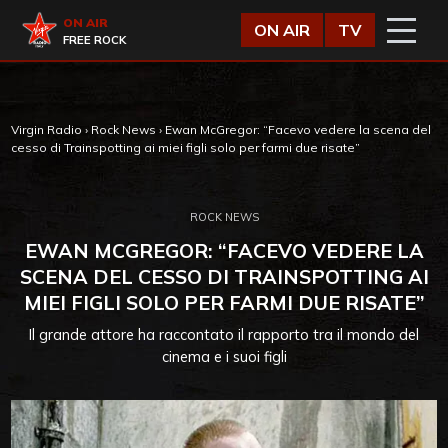
Vai al contenuto
Virgin Radio
ON AIR
ON AIR
TV
FREE ROCK
Virgin Radio
›
Rock News
›
Ewan McGregor: “Facevo vedere la scena del
cesso di Trainspotting ai miei figli solo per farmi due risate”
ROCK NEWS
EWAN MCGREGOR: “FACEVO VEDERE LA
SCENA DEL CESSO DI TRAINSPOTTING AI
MIEI FIGLI SOLO PER FARMI DUE RISATE”
Il grande attore ha raccontato il rapporto tra il mondo del
cinema e i suoi figli