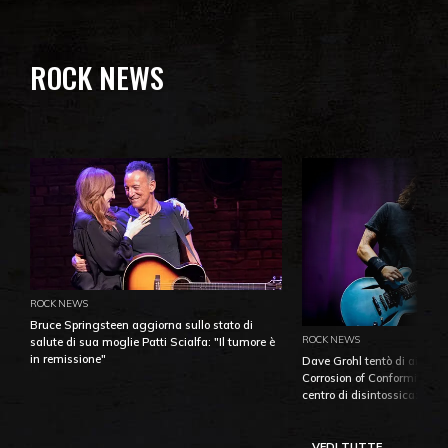
ROCK NEWS
ROCK NEWS
Bruce Springsteen aggiorna sullo stato di
ROCK NEWS
salute di sua moglie Patti Scialfa: "Il tumore è
in remissione"
Dave Grohl tentò di aiutare
Corrosion of Conformity fino
centro di disintossicazione
VEDI TUTTE