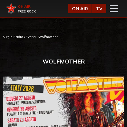
Vai al contenuto
Virgin Radio
ON AIR
ON AIR
TV
FREE ROCK
Virgin Radio
›
Eventi
›
Wolfmother
WOLFMOTHER