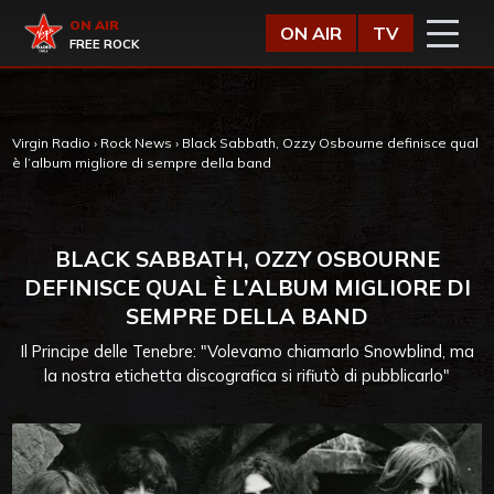
Vai al contenuto
Virgin Radio
ON AIR
ON AIR
TV
FREE ROCK
Virgin Radio
›
Rock News
›
Black Sabbath, Ozzy Osbourne definisce qual
è l’album migliore di sempre della band
BLACK SABBATH, OZZY OSBOURNE
DEFINISCE QUAL È L’ALBUM MIGLIORE DI
SEMPRE DELLA BAND
Il Principe delle Tenebre: "Volevamo chiamarlo Snowblind, ma
la nostra etichetta discografica si rifiutò di pubblicarlo"