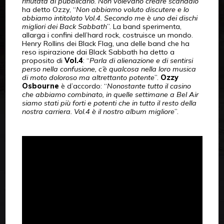
rifiutata di pubblicarlo. Non volevano creare scandalo
”
ha detto Ozzy, “
Non abbiamo voluto discutere e lo
abbiamo intitolato Vol.4. Secondo me è uno dei dischi
migliori dei Back Sabbath
”. La band sperimenta,
allarga i confini dell’hard rock, costruisce un mondo.
Henry Rollins dei Black Flag, una delle band che ha
reso ispirazione dai Black Sabbath ha detto a
proposito di
Vol.4
: “
Parla di alienazione e di sentirsi
perso nella confusione, c’è qualcosa nella loro musica
di moto doloroso ma altrettanto potente
”.
Ozzy
Osbourne
è d’accordo: “
Nonostante tutto il casino
che abbiamo combinato, in quelle settimane a Bel Air
siamo stati più forti e potenti che in tutto il resto della
nostra carriera. Vol.4 è il nostro album migliore
”.