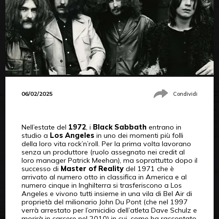
06/02/2025
Condividi
Nell’estate del
1972
, i
Black Sabbath
entrano in
studio a
Los Angeles
in uno dei momenti più folli
della loro vita rock’n’roll. Per la prima volta lavorano
senza un produttore (ruolo assegnato nei credit al
loro manager Patrick Meehan), ma soprattutto dopo il
successo di
Master of Reality
del 1971 che è
arrivato al numero otto in classifica in America e al
numero cinque in Inghilterra si trasferiscono a Los
Angeles e vivono tutti insieme in una vila di Bel Air di
proprietà del milionario John Du Pont (che nel 1997
verrà arrestato per l’omicidio dell’atleta Dave Schulz e
morirà in carcere nel 2010) in cui, come ha raccontato