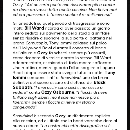
Ozzy: “
Ad un certo punto non riuscivamo più a capire
da dove arrivasse tutta quella cocaina. Non finiva mai
ed era purissima: ti faceva sentire il re dell’universo
”.
Gli aneddoti su quel periodo di trasgressione sono
molti:
Bill Ward
ricorda di aver passato un giorno
intero seduto sul pavimento dello studio a sniffare
senza riuscire a suonare la sua parte di batteria nel
brano
Cornucopia
, Tony Iommi collassa sul palco
dell’Hollywood Bowl durante il concerto di lancio
dell’album e
Ozzy
fa scherzi sempre più assurdi,
come ricoprire di vernice dorata lo stesso Bill Ward
addormentato, rischiando di farlo morire soffocato.
Una mattina, mentre guarda l’alba sorgere a Laguna
Beach dopo essere stato sveglio tutta la notte,
Tony
Iommi
compone il riff di
Snowblind
, uno dei brani
definitivi del suono oscuro ed elettrico dei
Black
Sabbath
: “
I miei occhi sono ciechi, ma riesco a
vedere
” canta
Ozzy Osbourne
, “
I fiocchi di neve
brillano sugli alberi, ma il sole non riesce più a
liberarmi, perché i fiocchi di neve mi stanno
congelando
”.
Snowblind
è secondo
Ozzy
un riferimento esplicito
alla cocaina, ed è i titolo che la band vorrebbe dare al
nuovo album. “
La nostra etichetta discografica si è