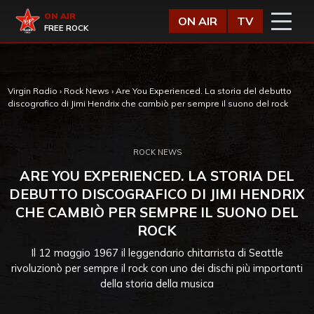
Vai al contenuto
Virgin Radio
ON AIR
ON AIR
TV
FREE ROCK
Virgin Radio
›
Rock News
›
Are You Experienced. La storia del debutto
discografico di Jimi Hendrix che cambiò per sempre il suono del rock
ROCK NEWS
ARE YOU EXPERIENCED. LA STORIA DEL
DEBUTTO DISCOGRAFICO DI JIMI HENDRIX
CHE CAMBIÒ PER SEMPRE IL SUONO DEL
ROCK
Il 12 maggio 1967 il leggendario chitarrista di Seattle
rivoluzionò per sempre il rock con uno dei dischi più importanti
della storia della musica