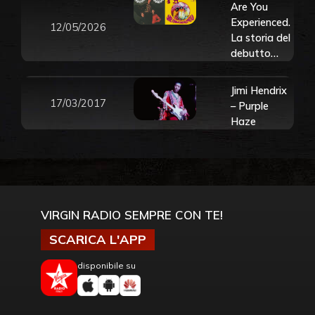
Are You
Experienced.
12/05/2026
La storia del
debutto
discografico
di Jimi
Jimi Hendrix
Hendrix che
17/03/2017
– Purple
cambiò per
Haze
sempre il
suono del
rock
VIRGIN RADIO SEMPRE CON TE!
SCARICA L'APP
disponibile su