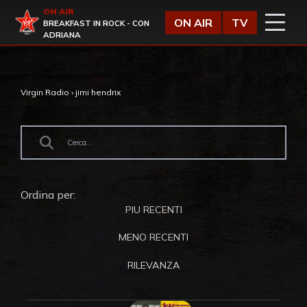
Vai al contenuto
ON AIR
Virgin Radio
ON AIR
TV
BREAKFAST IN ROCK - CON
ADRIANA
Virgin Radio
›
jimi hendrix
Ordina per:
PIU RECENTI
MENO RECENTI
RILEVANZA