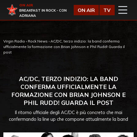
Vai al contenuto
ON AIR
Virgin Radio
ON AIR
TV
BREAKFAST IN ROCK - CON
ADRIANA
Virgin Radio
›
Rock News
›
AC/DC, terzo indizio: la band conferma
ufficialmente la formazione con Brian Johnson e Phil Rudd! Guarda il
post
AC/DC, TERZO INDIZIO: LA BAND
CONFERMA UFFICIALMENTE LA
FORMAZIONE CON BRIAN JOHNSON E
PHIL RUDD! GUARDA IL POST
Il ritorno ufficiale degli AC/DC è più concreto che mai
confermando la line up che compone attualmente la band