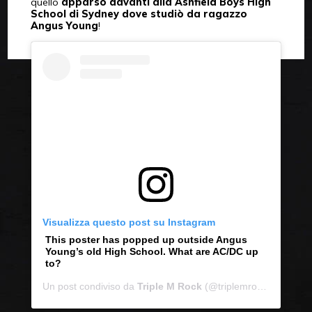
quello
apparso davanti alla Ashfield Boys High
School di Sydney dove studiò da ragazzo
Angus Young
!
Visualizza questo post su Instagram
This poster has popped up outside Angus
Young’s old High School. What are AC/DC up
to?
Un post condiviso da
Triple M Rock
(@triplemrock) in data: