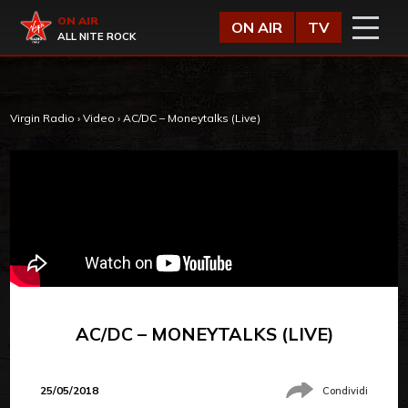
Vai al contenuto
Virgin Radio
ON AIR
ON AIR
TV
ALL NITE ROCK
Virgin Radio
›
Video
›
AC/DC – Moneytalks (Live)
AC/DC – MONEYTALKS (LIVE)
25/05/2018
Condividi