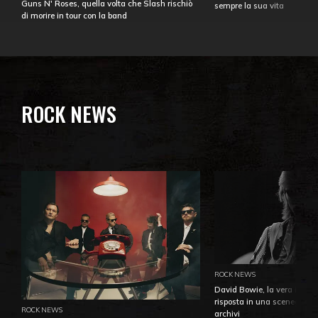
Guns N' Roses, quella volta che Slash rischiò
sempre la sua vita
di morire in tour con la band
ROCK NEWS
ROCK NEWS
David Bowie, la vera identi
risposta in una sceneggiatu
ROCK NEWS
archivi