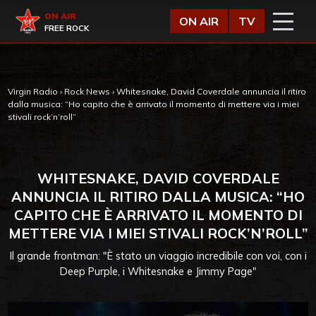
Vai al contenuto
Virgin Radio
ON AIR
ON AIR
TV
FREE ROCK
Virgin Radio
›
Rock News
›
Whitesnake, David Coverdale annuncia il ritiro
dalla musica: “Ho capito che è arrivato il momento di mettere via i miei
stivali rock’n’roll”
WHITESNAKE, DAVID COVERDALE
ANNUNCIA IL RITIRO DALLA MUSICA: “HO
CAPITO CHE È ARRIVATO IL MOMENTO DI
METTERE VIA I MIEI STIVALI ROCK’N’ROLL”
Il grande frontman: "È stato un viaggio incredibile con voi, con i
Deep Purple, i Whitesnake e Jimmy Page"