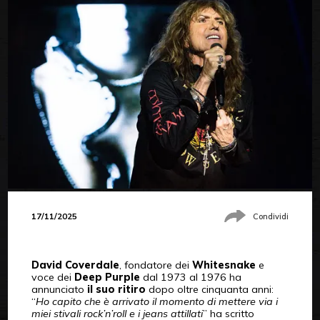
17/11/2025
Condividi
David Coverdale
, fondatore dei
Whitesnake
e
voce dei
Deep Purple
dal 1973 al 1976 ha
annunciato
il suo ritiro
dopo oltre cinquanta anni:
“
Ho capito che è arrivato il momento di mettere via i
miei stivali rock’n’roll e i jeans attillati
” ha scritto