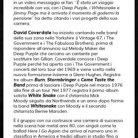
in un video messaggio ai fan: “
È stato un viaggio
incredibile con voi, con i Deep Purple, i Whitesnake e
Jimmy Page ma è arrivato il momento di godermi la
pensione
” ha detto citando i vari progetti della sua
carriera.
David Coverdale
ha iniziato cantando nelle band
della sua zona nello Yorkshire (i Vintage 67, i The
Government e i The Fabulosa Brothers), prima di
rispondere all’annuncio sul Melody Maker dei
Deep Purple che cercano un cantante per
sostituire Ian Gillian. Coverdale conosce i Deep
Purple perché ha aperto con i The Government i
concerti del loro tour del 1969 e viene scelto nella
nuova formazione insieme a Glenn Hughes. Registra
tre album
Burn
,
Stormbringer
e
Come Taste the
Band
prima di lasciare i Deep Purple nel marzo 1976
alla fine di un tour. Nel 1977 registra il primo album
solista
White Snake
con il chitarrista Mick
Moody seguito da Northwinds e un anno dopo forma
la band
Whitesnake
con Moody e il secondo
chitarrista Bernie Marsden.
È il gruppo con cui costruisce una carriera di successo
nella scena hair metal anni 80, con singoli come la
ballad
Here I Go Again
che arriva al numero uno in
classifica in America e tredici album in studio fino a