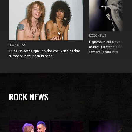
ROCK NEWS
Il giorno in cui Dave Gahan
ROCK NEWS
minuti. La storia dell'over
Guns N' Roses, quella volta che Slash rischiò
sempre la sua vita
di morire in tour con la band
ROCK NEWS