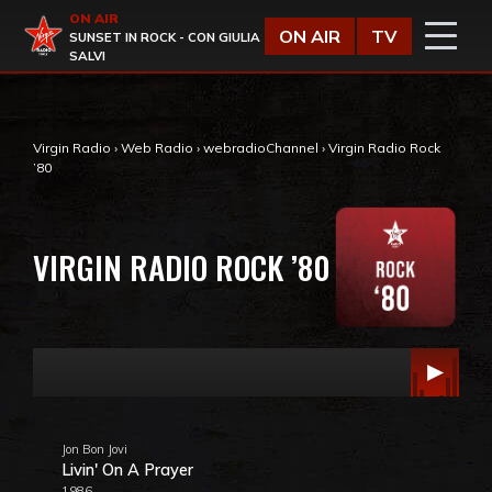
Vai al contenuto
ON AIR
Virgin Radio
ON AIR
TV
SUNSET IN ROCK - CON GIULIA
SALVI
Virgin Radio
›
Web Radio
›
webradioChannel
›
Virgin Radio Rock
’80
VIRGIN RADIO ROCK ’80
Jon Bon Jovi
Livin' On A Prayer
1986