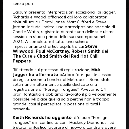
senza pari.
L’album presenta interpretazioni eccezionali di Jagger,
Richards e Wood, affiancati dai loro collaboratori
abituali, tra cui Darryl Jones, Matt Clifford e Steve
Jordan. Include, inoltre, una partecipazione speciale di
Charlie Watts, registrata durante una delle sue ultime
sessioni in studio prima della sua scomparsa nel
2021. A completare il tutto, una schiera
impressionante di artisti ospiti, tra cui
Steve
Winwood, Paul McCartney, Robert Smith dei
The Cure
e
Chad Smith dei Red Hot Chili
Peppers
.
Riflettendo sul processo di registrazione,
Mick
Jagger ha affermato
: «Adoro fare queste sessioni
di registrazione a Londra, al Metropolis. Sono state
settimane molto intense quelle dedicate alla
registrazione di “Foreign Tongues”. Avevamo 14
brani fantastici e abbiamo lavorato il più velocemente
possibile. Mi piace quella sala perché non è troppo
grande, così si percepisce la passione di tutti i
presenti».
Keith Richards ha aggiunto
: «L’album “Foreign
Tongues” è in continuità con “Hackney Diamonds” ed
è stato fantastico lavorare di nuovo a Londra e avere