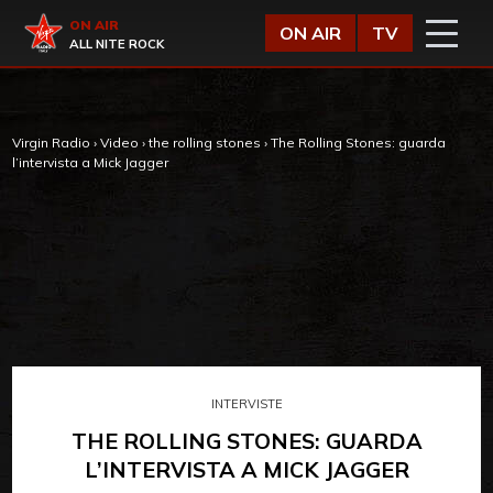
Vai al contenuto
Virgin Radio
ON AIR
ON AIR
TV
ALL NITE ROCK
Virgin Radio
›
Video
›
the rolling stones
›
The Rolling Stones: guarda
l’intervista a Mick Jagger
INTERVISTE
THE ROLLING STONES: GUARDA
L’INTERVISTA A MICK JAGGER