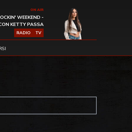
ON AIR
OCKIN' WEEKEND -
CON KETTY PASSA
RADIO
TV
SI