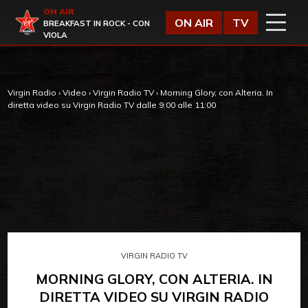
Vai al contenuto
ON AIR
Virgin Radio
ON AIR
TV
BREAKFAST IN ROCK - CON
VIOLA
Virgin Radio
›
Video
›
Virgin Radio TV
›
Morning Glory, con Alteria. In
diretta video su Virgin Radio TV dalle 9:00 alle 11:00
VIRGIN RADIO TV
MORNING GLORY, CON ALTERIA. IN
DIRETTA VIDEO SU VIRGIN RADIO