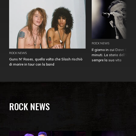
ROCK NEWS
Il giorno in cui Dave Gahan
ROCK NEWS
minuti. La storia dell'over
Guns N' Roses, quella volta che Slash rischiò
sempre la sua vita
di morire in tour con la band
ROCK NEWS