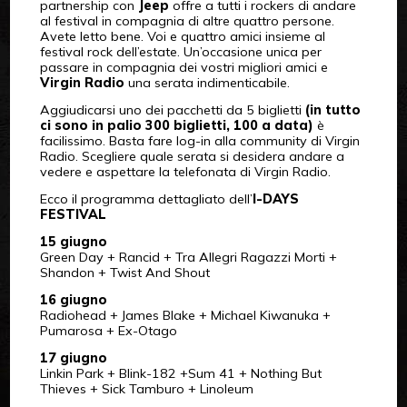
partnership con
Jeep
offre a tutti i rockers di andare
al festival in compagnia di altre quattro persone.
Avete letto bene. Voi e quattro amici insieme al
festival rock dell’estate. Un’occasione unica per
passare in compagnia dei vostri migliori amici e
Virgin Radio
una serata indimenticabile.
Aggiudicarsi uno dei pacchetti da 5 biglietti
(in tutto
ci sono in palio 300 biglietti, 100 a data)
è
facilissimo. Basta fare log-in alla community di Virgin
Radio. Scegliere quale serata si desidera andare a
vedere e aspettare la telefonata di Virgin Radio.
Ecco il programma dettagliato dell’
I-DAYS
FESTIVAL
15 giugno
Green Day + Rancid + Tra Allegri Ragazzi Morti +
Shandon + Twist And Shout
16 giugno
Radiohead + James Blake + Michael Kiwanuka +
Pumarosa + Ex-Otago
17 giugno
Linkin Park + Blink-182 +Sum 41 + Nothing But
Thieves + Sick Tamburo + Linoleum