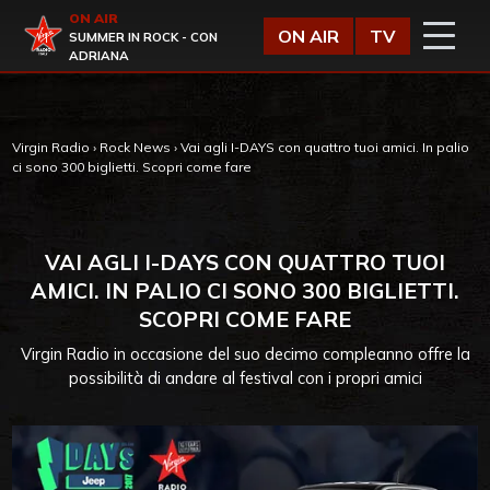
Vai al contenuto
ON AIR
Virgin Radio
ON AIR
TV
SUMMER IN ROCK - CON
ADRIANA
Virgin Radio
›
Rock News
›
Vai agli I-DAYS con quattro tuoi amici. In palio
ci sono 300 biglietti. Scopri come fare
VAI AGLI I-DAYS CON QUATTRO TUOI
AMICI. IN PALIO CI SONO 300 BIGLIETTI.
SCOPRI COME FARE
Virgin Radio in occasione del suo decimo compleanno offre la
possibilità di andare al festival con i propri amici