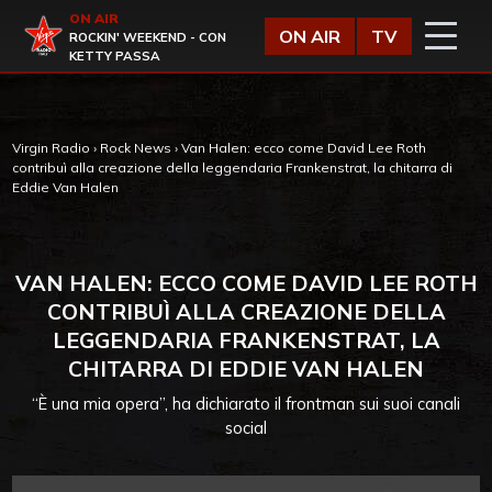
Vai al contenuto
ON AIR
Virgin Radio
ON AIR
TV
ROCKIN' WEEKEND - CON
KETTY PASSA
Virgin Radio
›
Rock News
›
Van Halen: ecco come David Lee Roth
contribuì alla creazione della leggendaria Frankenstrat, la chitarra di
Eddie Van Halen
VAN HALEN: ECCO COME DAVID LEE ROTH
CONTRIBUÌ ALLA CREAZIONE DELLA
LEGGENDARIA FRANKENSTRAT, LA
CHITARRA DI EDDIE VAN HALEN
“È una mia opera”, ha dichiarato il frontman sui suoi canali
social