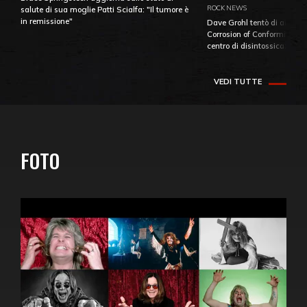
ROCK NEWS
salute di sua moglie Patti Scialfa: "Il tumore è
in remissione"
Dave Grohl tentò di aiutare
Corrosion of Conformity fino
centro di disintossicazione
VEDI TUTTE
FOTO