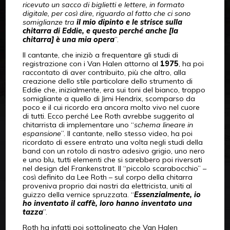
ricevuto un sacco di biglietti e lettere, in formato
digitale, per così dire, riguardo al fatto che ci sono
somiglianze tra
il mio dipinto e le strisce sulla
chitarra di Eddie, e questo perché anche [la
chitarra] è una mia opera
”.
Il cantante, che iniziò a frequentare gli studi di
registrazione con i Van Halen attorno al
1975
, ha poi
raccontato di aver contribuito, più che altro, alla
creazione dello stile particolare dello strumento di
Eddie che, inizialmente, era sui toni del bianco, troppo
somigliante a quello di Jimi Hendrix, scomparso da
poco e il cui ricordo era ancora molto vivo nel cuore
di tutti. Ecco perché Lee Roth avrebbe suggerito al
chitarrista di implementare uno “
schema lineare in
espansione
”. Il cantante, nello stesso video, ha poi
ricordato di essere entrato una volta negli studi della
band con un rotolo di nastro adesivo grigio, uno nero
e uno blu, tutti elementi che si sarebbero poi riversati
nel design del Frankenstrat. Il “piccolo scarabocchio” –
così definito da Lee Roth – sul corpo della chitarra
proveniva proprio dai nastri da elettricista, uniti al
guizzo della vernice spruzzata. “
Essenzialmente, io
ho inventato il caffè, loro hanno inventato una
tazza
”.
Roth ha infatti poi sottolineato che Van Halen