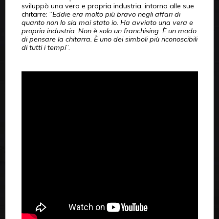
sviluppò una vera e propria industria, intorno alle sue
chitarre: “
Eddie era molto più bravo negli affari di
quanto non lo sia mai stato io. Ha avviato una vera e
propria industria. Non è solo un franchising. È un modo
di pensare la chitarra. È uno dei simboli più riconoscibili
di tutti i tempi
”.