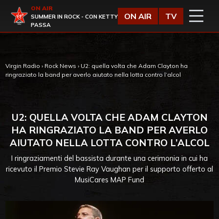
Vai al contenuto
ON AIR
Virgin Radio
ON AIR
TV
SUMMER IN ROCK - CON KETTY
PASSA
Virgin Radio
›
Rock News
›
U2: quella volta che Adam Clayton ha
ringraziato la band per averlo aiutato nella lotta contro l’alcol
U2: QUELLA VOLTA CHE ADAM CLAYTON
HA RINGRAZIATO LA BAND PER AVERLO
AIUTATO NELLA LOTTA CONTRO L’ALCOL
I ringraziamenti del bassista durante una cerimonia in cui ha
ricevuto il Premio Stevie Ray Vaughan per il supporto offerto al
MusiCares MAP Fund