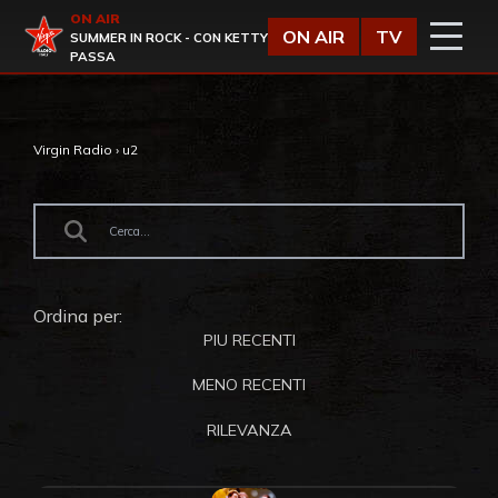
Vai al contenuto
ON AIR
Virgin Radio
ON AIR
TV
SUMMER IN ROCK - CON KETTY
PASSA
Virgin Radio
›
u2
Ordina per:
PIU RECENTI
MENO RECENTI
RILEVANZA