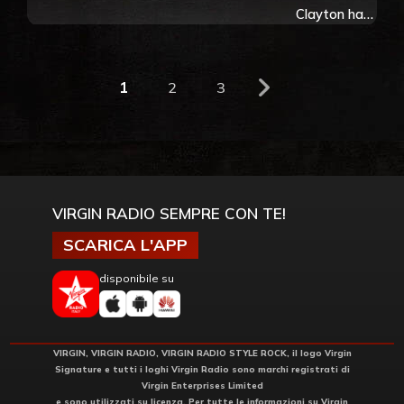
portò gli U2
Clayton ha
in cima
ringraziato
all’olimpo
la band per
della musica
averlo
1
2
3
aiutato nella
lotta contro
l’alcol
VIRGIN RADIO SEMPRE CON TE!
SCARICA L'APP
disponibile su
VIRGIN, VIRGIN RADIO, VIRGIN RADIO STYLE ROCK, il logo Virgin
Signature e tutti i loghi Virgin Radio sono marchi registrati di
Virgin Enterprises Limited
e sono utilizzati su licenza. Per tutte le informazioni su Virgin