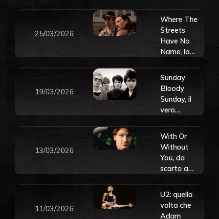
e una
Messico
poesia.
Where The
Ascoltalo
Streets
25/03/2026
ora!
Have No
Name, la
storia del
video che
Sunday
cambiò per
Bloody
19/03/2026
sempre la
Sunday, il
carriera degli
vero
U2
significato di
speranza e
With Or
come la
Without
13/03/2026
canzone
You, da
salvò gli U2
scarto a
dallo
punto di
scioglimento
svolta: la
U2: quella
storia del
volta che
11/03/2026
brano che
Adam