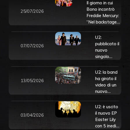
Il giorno in cui
Bono incontrò
25/07/2026
Freddie Mercury:
“Nel backstage
del Live Aid si
mise a flirtare
U2:
con me
pubblicato il
07/07/2026
scherzosamente”
nuovo
singolo
“Street of
Dreams”.
U2: la band
Ascoltalo
ha girato il
13/05/2026
qui
video di un
nuovo
singolo,
“Street Of
U2: è uscito
Dreams”, sul
il nuovo EP
03/04/2026
tetto di un
Easter Lily
autobus a
con 5 inediti
Città del