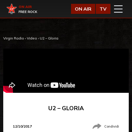
Vai al contenuto
Virgin Radio
ON AIR
ON AIR
TV
FREE ROCK
Virgin Radio
›
Video
›
U2 – Gloria
U2 – GLORIA
12/10/2017
Condividi