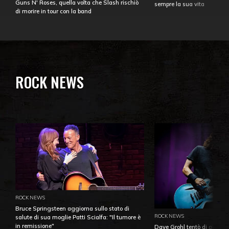
Guns N' Roses, quella volta che Slash rischiò
sempre la sua vita
di morire in tour con la band
ROCK NEWS
ROCK NEWS
Bruce Springsteen aggiorna sullo stato di
ROCK NEWS
salute di sua moglie Patti Scialfa: "Il tumore è
in remissione"
Dave Grohl tentò di aiutare