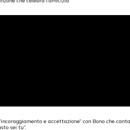
zone che celebra l’amicizia”
ncoraggiamento e accettazione” con Bono che canta co
sto sei tu”.