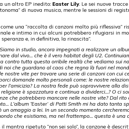
 un altro EP inedito:
Easter Lily
. Le sei nuove tracc
onoma” di nuova musica, mentre le sessioni di regist
come una “raccolta di canzoni molto più riflessiva” r
nale e intimo in cui alcuni potrebbero rifugiarsi in 
speranza e, in definitiva, la rinascita”.
Siamo in studio, ancora impegnati a realizzare un alb
are dal vivo… che è il vero habitat degli U2. Continuiam
 contro tutta questa orribile realtà che vediamo sui nos
di noi che guardano al caos che regna là fuori nel mon
 nostre vite per trovare una serie di canzoni con cui c
 porci domande molto personali come: le nostre relazioni
 per l’amicizia? La nostra fede può sopravvivere alla dist
religione è spazzatura e continua a dividerci…? O ci so
danze che potrebbero mancare nelle nostre vite? Dal rito
to… L’album ‘
Easter’
di Patti Smith mi ha dato tanta s
 è un omaggio a lei.
In un secondo momento cercheremo 
 mondo che esistiamo, ma nel frattempo… questa è una co
n il mantra ripetuto “non sei solo”, la canzone è desc