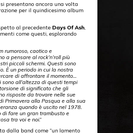
e si presentano ancora una volta
razione per il quindicesimo album
ispetto al precedente
Days Of Ash
,
momenti come questi, esplorando
um rumoroso, caotico e
o a pensare al rock’n’roll più
tri piccoli schermi. Questi sono
do.
È un periodo in cui la nostra
ercare di affrontare il momento…
 sono all’altezza di questi tempi
orsione di significato che gli
no risposte da trovare nelle sue
 di Primavera alla Pasqua e alla sua
peranza quando è uscito nel 1978.
di fare un gran trambusto e
sa tra voi e noi
.”
ritta dalla band come “un lamento