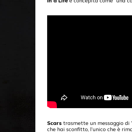
In a Life
è concepita come “una can
Scars
trasmette un messaggio di “i
che hai sconfitto, l’unico che è rima