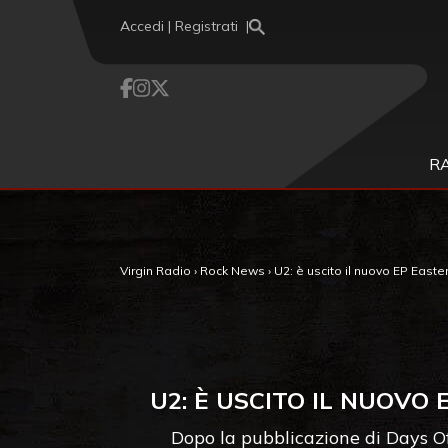
Vai al contenuto
Accedi | Registrati
R
Virgin Radio
›
Rock News
›
U2: è uscito il nuovo EP Easter
U2: È USCITO IL NUOVO 
Dopo la pubblicazione di Days Of