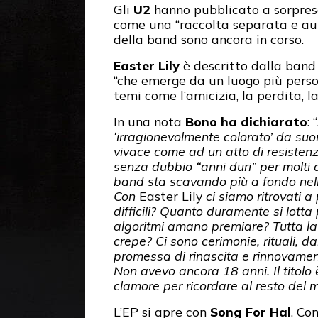
Gli
U2
hanno pubblicato a sorpresa
come una “raccolta separata e aut
della band sono ancora in corso.
Easter Lily
è descritto dalla band 
“che emerge da un luogo più perso
temi come l’amicizia, la perdita, la 
In una nota
Bono ha dichiarato
: “
‘irragionevolmente colorato’ da suon
vivace come ad un atto di resistenza
senza dubbio “anni duri” per molti 
band sta scavando più a fondo nelle
Con
Easter Lily
ci siamo ritrovati a
difficili? Quanto duramente si lotta
algoritmi amano premiare? Tutta la 
crepe? Ci sono cerimonie, rituali, 
promessa di rinascita e rinnovamen
Non avevo ancora 18 anni. Il titolo
clamore per ricordare al resto del
L’EP si apre con
Song For Hal
. Co