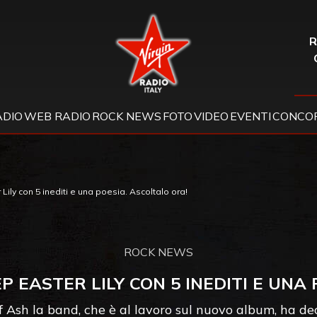
Virgin Radio
R
ADIO
WEB RADIO
ROCK NEWS
FOTO
VIDEO
EVENTI
CONCOR
 Lily con 5 inediti e una poesia. Ascoltalo ora!
ROCK NEWS
EP EASTER LILY CON 5 INEDITI E UNA
 Ash la band, che è al lavoro sul nuovo album, ha deci