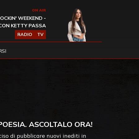
ON AIR
OCKIN' WEEKEND -
CON KETTY PASSA
RADIO
TV
SI
 POESIA. ASCOLTALO ORA!
so di pubblicare nuovi inediti in