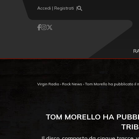
Vai al contenuto
Accedi | Registrati
R
Virgin Radio
›
Rock News
›
Tom Morello ha pubblicato il 
TOM MORELLO HA PUBBL
TRIB
Il disco, composto da cinque tracce, 