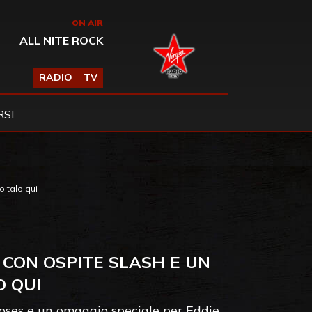
ON AIR
ALL NITE ROCK
RADIO
TV
SI
ltalo qui
CON OSPITE SLASH E UN
O QUI
 Roses e un omaggio speciale per Eddie