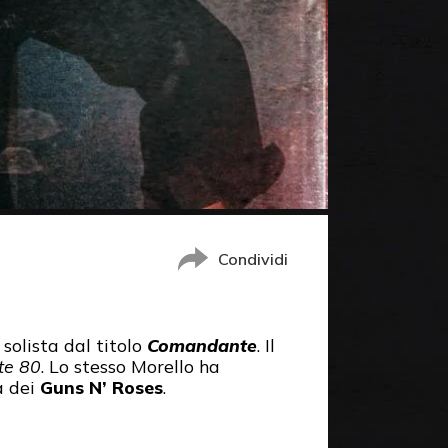
Condividi
solista dal titolo
Comandante
. Il
ate 80
. Lo stesso Morello ha
a dei
Guns N’ Roses
.