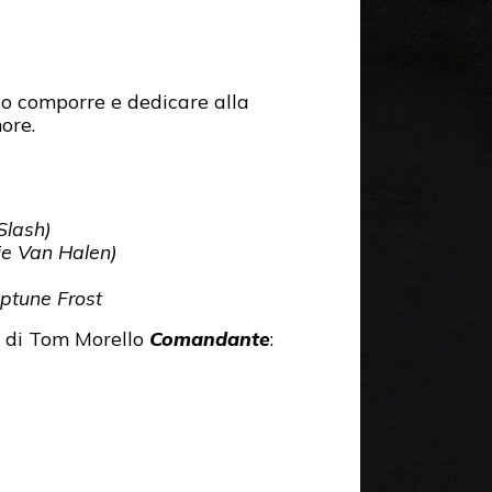
o comporre e dedicare alla
more.
 Slash)
die Van Halen)
ptune Frost
P di Tom Morello
Comandante
: