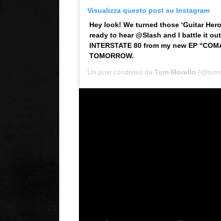
Visualizza questo post su Instagram
Hey look! We turned those ‘Guitar Hero’
ready to hear @Slash and I battle it ou
INTERSTATE 80 from my new EP “COM
TOMORROW.
Un post condiviso da
Tom Morello
(@tommo