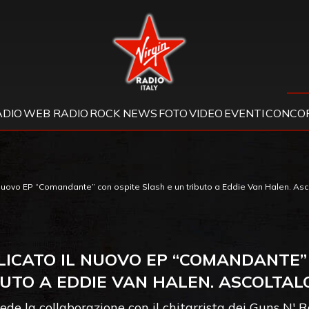
Virgin Radio
ADIO
WEB RADIO
ROCK NEWS
FOTO
VIDEO
EVENTI
CONCOR
nuovo EP “Comandante” con ospite Slash e un tributo a Eddie Van Halen. Asco
ICATO IL NUOVO EP “COMANDANTE” 
UTO A EDDIE VAN HALEN. ASCOLTAL
vede la collaborazione con il chitarrista dei Guns N'