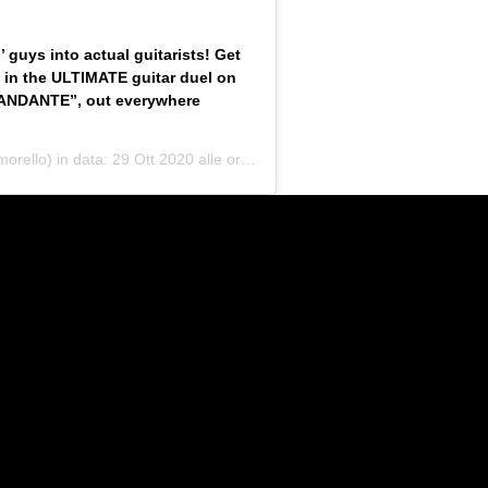
 guys into actual guitarists! Get
t in the ULTIMATE guitar duel on
ANDANTE”, out everywhere
rello) in data:
29 Ott 2020 alle ore 1:10 PDT