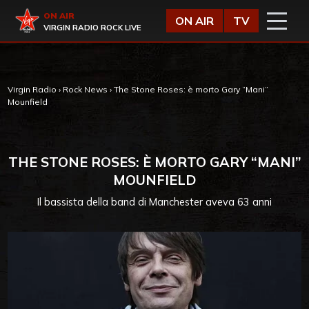
Vai al contenuto
Virgin Radio
ON AIR
ON AIR
TV
VIRGIN RADIO ROCK LIVE
Virgin Radio
›
Rock News
›
The Stone Roses: è morto Gary “Mani”
Mounfield
THE STONE ROSES: È MORTO GARY “MANI”
MOUNFIELD
Il bassista della band di Manchester aveva 63 anni