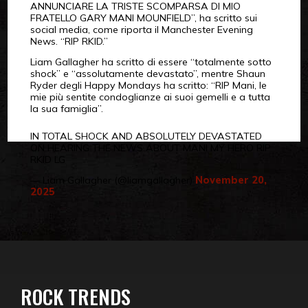
ANNUNCIARE LA TRISTE SCOMPARSA DI MIO
FRATELLO GARY MANI MOUNFIELD”, ha scritto sui
social media, come riporta il Manchester Evening
News. “RIP RKID.”
Liam Gallagher ha scritto di essere “totalmente sotto
shock” e “assolutamente devastato”, mentre Shaun
Ryder degli Happy Mondays ha scritto: “RIP Mani, le
mie più sentite condoglianze ai suoi gemelli e a tutta
la sua famiglia”.
IN TOTAL SHOCK AND ABSOLUTELY DEVASTATED
ON HEARING THE NEWS ABOUT MANI MY HERO RIP
RKID LG
— Liam Gallagher (@liamgallagher)
November 20,
2025
ROCK TRENDS