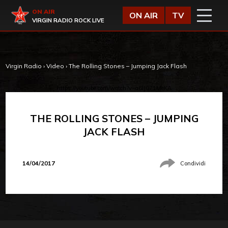
Vai al contenuto
Virgin Radio
ON AIR
ON AIR
TV
VIRGIN RADIO ROCK LIVE
Virgin Radio
›
Video
›
The Rolling Stones – Jumping Jack Flash
https://youtube.com/watch?v=a6lJ071MeKA
THE ROLLING STONES – JUMPING
JACK FLASH
14/04/2017
Condividi