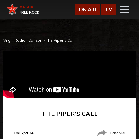
Vai al contenuto
Virgin Radio
ON AIR
ON AIR
TV
FREE ROCK
Virgin Radio
›
Canzoni
›
The Piper’s Call
THE PIPER’S CALL
18/07/2024
Condividi