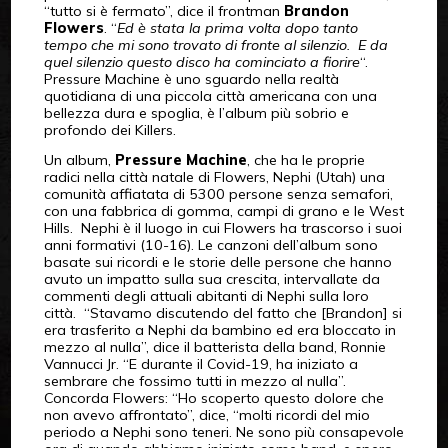
“tutto si è fermato”, dice il frontman
Brandon
Flowers
. “
Ed è stata la prima volta dopo tanto
tempo che mi sono trovato di fronte al silenzio. E da
quel silenzio questo disco ha cominciato a fiorire
“.
Pressure Machine è uno sguardo nella realtà
quotidiana di una piccola città americana con una
bellezza dura e spoglia, è l’album più sobrio e
profondo dei Killers.
Un album,
Pressure Machine
, che ha le proprie
radici nella città natale di Flowers, Nephi (Utah) una
comunità affiatata di 5300 persone senza semafori,
con una fabbrica di gomma, campi di grano e le West
Hills. Nephi è il luogo in cui Flowers ha trascorso i suoi
anni formativi (10-16). Le canzoni dell’album sono
basate sui ricordi e le storie delle persone che hanno
avuto un impatto sulla sua crescita, intervallate da
commenti degli attuali abitanti di Nephi sulla loro
città. “Stavamo discutendo del fatto che [Brandon] si
era trasferito a Nephi da bambino ed era bloccato in
mezzo al nulla”, dice il batterista della band, Ronnie
Vannucci Jr. “E durante il Covid-19, ha iniziato a
sembrare che fossimo tutti in mezzo al nulla”.
Concorda Flowers: “Ho scoperto questo dolore che
non avevo affrontato”, dice, “molti ricordi del mio
periodo a Nephi sono teneri. Ne sono più consapevole