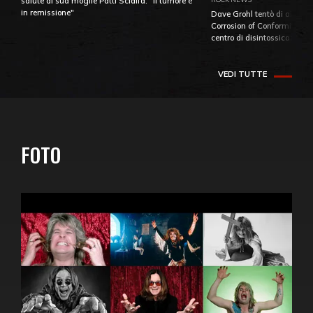
salute di sua moglie Patti Scialfa: "Il tumore è
in remissione"
Dave Grohl tentò di aiutare
Corrosion of Conformity fino
centro di disintossicazione
VEDI TUTTE
FOTO