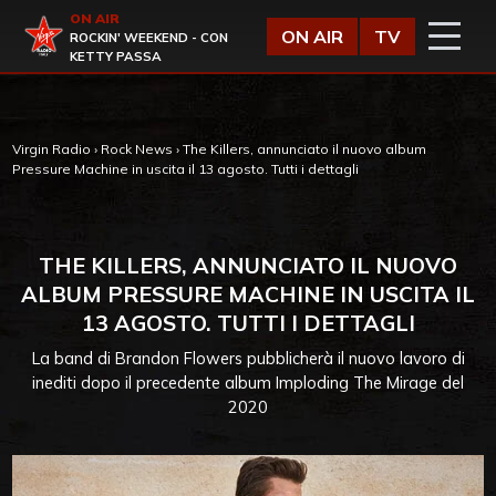
Vai al contenuto
ON AIR
Virgin Radio
ON AIR
TV
ROCKIN' WEEKEND - CON
KETTY PASSA
Virgin Radio
›
Rock News
›
The Killers, annunciato il nuovo album
Pressure Machine in uscita il 13 agosto. Tutti i dettagli
THE KILLERS, ANNUNCIATO IL NUOVO
ALBUM PRESSURE MACHINE IN USCITA IL
13 AGOSTO. TUTTI I DETTAGLI
La band di Brandon Flowers pubblicherà il nuovo lavoro di
inediti dopo il precedente album Imploding The Mirage del
2020