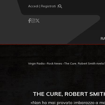
Vai al contenuto
Accedi | Registrati
R
Virgin Radio
›
Rock News
›
The Cure, Robert Smith rivela
THE CURE, ROBERT SMIT
«Non ho mai provato imbarazzo a most