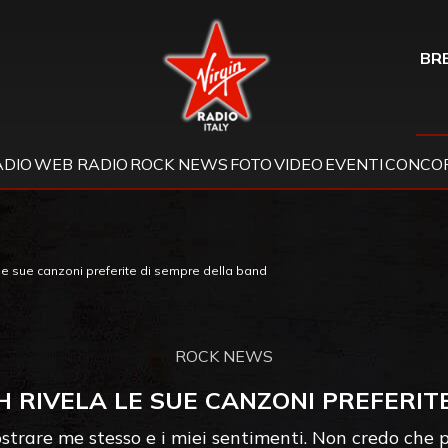
Virgin Radio
BRE
ADIO
WEB RADIO
ROCK NEWS
FOTO
VIDEO
EVENTI
CONCOR
 le sue canzoni preferite di sempre della band
ROCK NEWS
H RIVELA LE SUE CANZONI PREFERIT
rare me stesso e i miei sentimenti. Non credo che p