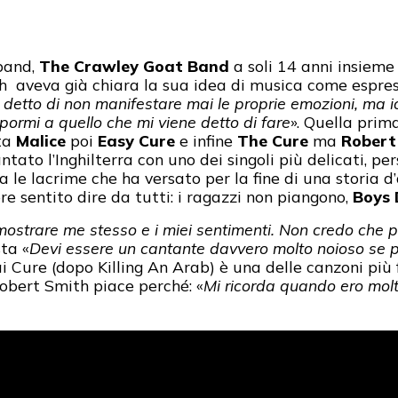
band,
The Crawley Goat Band
a soli 14 anni insieme 
h aveva già chiara la sua idea di musica come espress
 detto di non manifestare mai le proprie emozioni, ma io
pormi a quello che mi viene detto di fare
». Quella pri
ata
Malice
poi
Easy Cure
e infine
The Cure
ma
Robert
ato l’Inghilterra con uno dei singoli più delicati, pers
 le lacrime che ha versato per la fine di una storia d’
e sentito dire da tutti: i ragazzi non piangono,
Boys 
strare me stesso e i miei sentimenti. Non credo che p
sta «
Devi essere un cantante davvero molto noioso se pe
i Cure (dopo Killing An Arab) è una delle canzoni più
Robert Smith piace perché: «
Mi ricorda quando ero mol