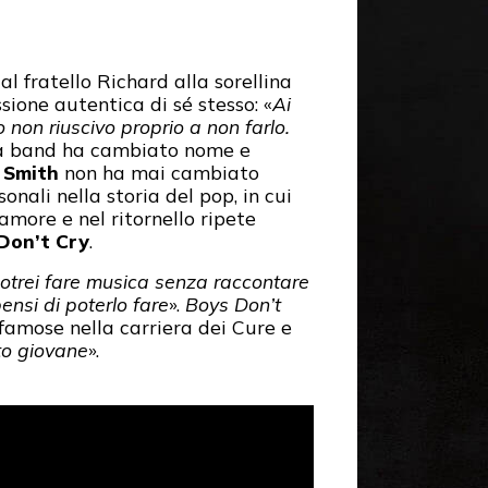
al fratello Richard alla sorellina
ione autentica di sé stesso: «
Ai
 non riuscivo proprio a non farlo.
ma band ha cambiato nome e
 Smith
non ha mai cambiato
onali nella storia del pop, in cui
amore e nel ritornello ripete
Don’t Cry
.
otrei fare musica senza raccontare
nsi di poterlo fare
».
Boys Don’t
 famose nella carriera dei Cure e
to giovane
».