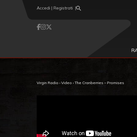
Vai al contenuto
Accedi | Registrati
R
Virgin Radio
›
Video
›
The Cranberries – Promises