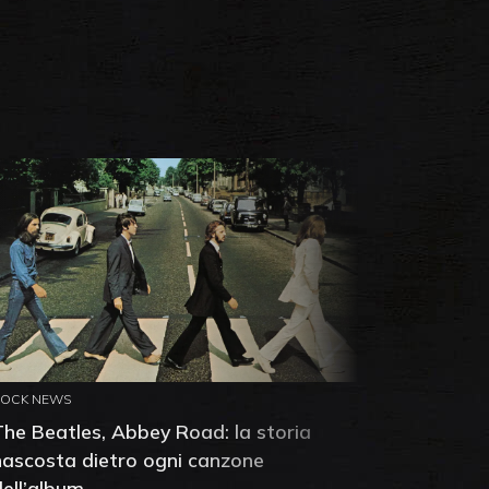
ROCK NEWS
ROCK NEW
The Beatles, Abbey Road: la storia
Neil You
nascosta dietro ogni canzone
dell'alb
dell’album
che salv