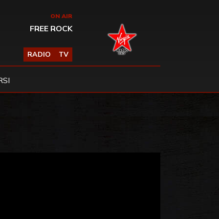
ON AIR
FREE ROCK
RADIO
TV
SI